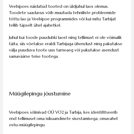
Veebipoes näidatud tooted on üldjuhul laos olemas.
Toodete saadavus võib muutuda tehniliste probleemide
tõttu lao ja Veebipoe programmides või kui mitu Tarbijat
tellib täpselt ühel ajahetkel.
Juhul kui toode puudubki laost ning tellimust ei ole võimalik
täita, siis võetakse eraldi Tarbijaga ühendust ning pakutakse
välja puuduva toote uus tarneaeg või pakutakse asendust
samaväärse teise tootega.
Müügilepingu jõustumine
Veebipoes sõlmivad OÜ VO2 ja Tarbija, kes identifitseerib
end tellimusel oma isikuandmete sisestamisega, omavahel
ostu-müügilepingu.