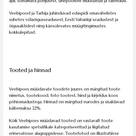
ajal, sõltumata põhjusest, ühepoolselt muudatusi ja täiendusi.
Veebipood ja Tarbija juhinduvad edaspidi omavahelistes
suhetes võlaõigusseadusest, Eesti Vabariigi seadustest ja
õigusaktidest ning käesolevates müügitingimustes
kokkulepitust.
Tooted ja hinnad
Veebipoes müüdavate toodete juures on märgitud toote
nimetus, tootekood, foto tootest, hind ja kirjeldus koos
põhiomadustega. Hinnad on märgitud eurodes ja sisaldavad
käibemaksu 22%.
Kõik Veebipoes müüdavad tooted on vastavalt toote
kasutamise spetsiifikale kategoriseeritud ja liigitatud
erinevatesse alagruppidesse. Tootefotod on illustratiivse