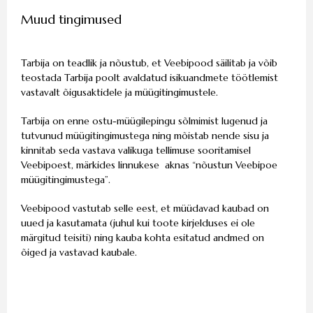
Muud tingimused
Tarbija on teadlik ja nõustub, et Veebipood säilitab ja võib
teostada Tarbija poolt avaldatud isikuandmete töötlemist
vastavalt õigusaktidele ja müügitingimustele.
Tarbija on enne ostu-müügilepingu sõlmimist lugenud ja
tutvunud müügitingimustega ning mõistab nende sisu ja
kinnitab seda vastava valikuga tellimuse sooritamisel
Veebipoest, märkides linnukese aknas “nõustun Veebipoe
müügitingimustega”.
Veebipood vastutab selle eest, et müüdavad kaubad on
uued ja kasutamata (juhul kui toote kirjelduses ei ole
märgitud teisiti) ning kauba kohta esitatud andmed on
õiged ja vastavad kaubale.