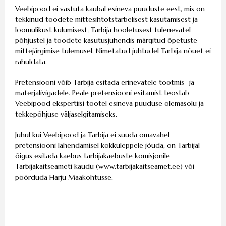
Veebipood ei vastuta kaubal esineva puuduste eest, mis on
tekkinud toodete mittesihtotstarbelisest kasutamisest ja
loomulikust kulumisest; Tarbija hooletusest tulenevatel
põhjustel ja toodete kasutusjuhendis märgitud õpetuste
mittejärgimise tulemusel. Nimetatud juhtudel Tarbija nõuet ei
rahuldata.
Pretensiooni võib Tarbija esitada erinevatele tootmis- ja
materjalivigadele. Peale pretensiooni esitamist teostab
Veebipood ekspertiisi tootel esineva puuduse olemasolu ja
tekkepõhjuse väljaselgitamiseks.
Juhul kui Veebipood ja Tarbija ei suuda omavahel
pretensiooni lahendamisel kokkuleppele jõuda, on Tarbijal
õigus esitada kaebus tarbijakaebuste komisjonile
Tarbijakaitseameti kaudu (
www.tarbijakaitseamet.ee
) või
pöörduda Harju Maakohtusse.