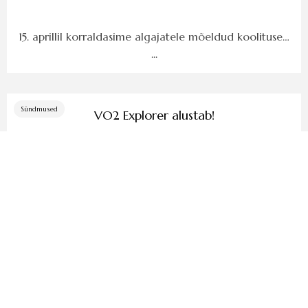
15. aprillil korraldasime algajatele mõeldud koolituse…
...
Sündmused
VO2 Explorer alustab!
SULEV LIPP
30. märts 2026
VO2 Explorer alustab! Tule seikle koos meiega! Jah, nii
lihtne... ...