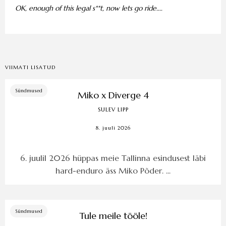
OK, enough of this legal s**t, now lets go ride....
VIIMATI LISATUD
Sündmused
Miko x Diverge 4
SULEV LIPP
8. juuli 2026
6. juulil 2026 hüppas meie Tallinna esindusest läbi
hard-enduro äss Miko Põder. ...
Sündmused
Tule meile tööle!