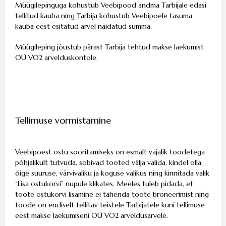
Müügilepinguga kohustub Veebipood andma Tarbijale edasi
tellitud kauba ning Tarbija kohustub Veebipoele tasuma
kauba eest esitatud arvel näidatud summa.
Müügileping jõustub pärast Tarbija tehtud makse laekumist
OÜ VO2 arvelduskontole.
Tellimuse vormistamine
Veebipoest ostu sooritamiseks on esmalt vajalik toodetega
põhjalikult tutvuda, sobivad tooted välja valida, kindel olla
õige suuruse, värvivaliku ja koguse valikus ning kinnitada valik
“Lisa ostukorvi” nupule klikates. Meeles tuleb pidada, et
toote ostukorvi lisamine ei tähenda toote broneerimist ning
toode on endiselt tellitav teistele Tarbijatele kuni tellimuse
eest makse laekumiseni OÜ VO2 arveldusarvele.