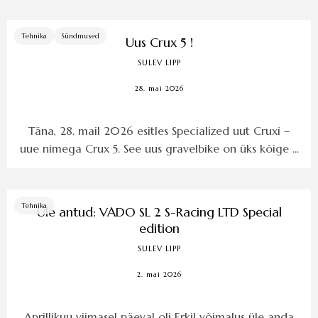
Tehnika
Sündmused
Uus Crux 5 !
SULEV LIPP
28. mai 2026
Täna, 28. mail 2026 esitles Specialized uut Cruxi –
uue nimega Crux 5. See uus gravelbike on üks kõige ...
Tehnika
Üle antud: VADO SL 2 S-Racing LTD Special
edition
SULEV LIPP
2. mai 2026
Aprillikuu viimasel päeval oli Erkil võimalus üle anda