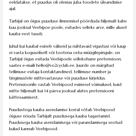
eeldatakse, et puudus oli olemas juba toodete üleandmise
ajal.
Tarbijal on õigus puuduse ilmnemisel pöörduda hiljemalt kahe
kuu jooksul Veebipoe poole, esitades selleks arve, mille alusel
kauba eest tasuti.
Juhul kui kaubal esineb väliseid ja nähtavaid vigastusi või kaup
ei vasta koguseliselt või tootena ostu-müügilepingule, on
Tarbijal õigus esitada Veebipoele sellekohane pretensioon,
saates e-maili
hello
@vo2cyclab.ee
. Juurde on märgitud
tellimuse esitaja kontaktandmed, tellimuse number ja
tingimustele mittevastavuse või puuduse kirjeldus.
Pretensioonile vastab Veebipood esimesel võimalusel, kuid
mitte hiljemalt kui 14 päeva jooksul alates pretensiooni
kättesaamisest.
Puudustega kauba asendamise korral võtab Veebipood
õiguse nõuda Tarbijalt puudusega kauba tagastamist.
Puudusega kauba asendamisega või parandamisega seotud
kulud kannab Veebipood.