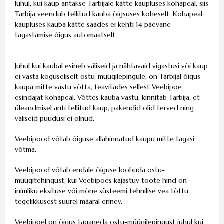
Juhul, kui kaup antakse Tarbijale kätte kaupluses kohapeal, siis
Tarbija veendub tellitud kauba õigsuses koheselt. Kohapeal
kaupluses kauba kätte saades ei kehti 14 päevane
tagastamise õigus automaatselt.
Juhul kui kaubal esineb väliseid ja nähtavaid vigastusi või kaup
ei vasta koguseliselt ostu-müügilepingule, on Tarbijal õigus
kaupa mitte vastu võtta, teavitades sellest Veebipoe
esindajat kohapeal. Võttes kauba vastu, kinnitab Tarbija, et
üleandmisel anti tellitud kaup, pakendid olid terved ning
väliseid puudusi ei olnud.
Veebipood võtab õiguse allahinnatud kaupu mitte tagasi
võtma.
Veebipood võtab endale õiguse loobuda ostu-
müügitehingust, kui Veebipoes kajastuv toote hind on
inimliku eksituse või mõne süsteemi tehnilise vea tõttu
tegelikkusest suurel määral erinev.
Veebipoel on õigus taganeda ostu-müügilepingust juhul kui