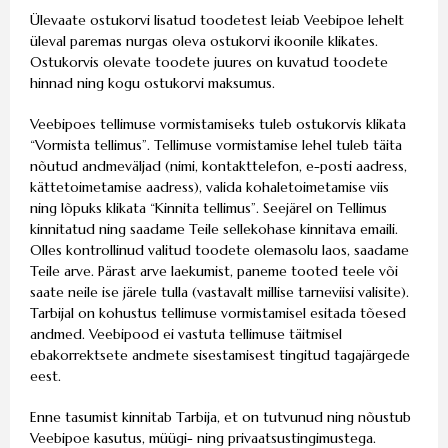
Ülevaate ostukorvi lisatud toodetest leiab Veebipoe lehelt
üleval paremas nurgas oleva ostukorvi ikoonile klikates.
Ostukorvis olevate toodete juures on kuvatud toodete
hinnad ning kogu ostukorvi maksumus.
Veebipoes tellimuse vormistamiseks tuleb ostukorvis klikata
“Vormista tellimus”. Tellimuse vormistamise lehel tuleb täita
nõutud andmeväljad (nimi, kontakttelefon, e-posti aadress,
kättetoimetamise aadress), valida kohaletoimetamise viis
ning lõpuks klikata “Kinnita tellimus”. Seejärel on Tellimus
kinnitatud ning saadame Teile sellekohase kinnitava emaili.
Olles kontrollinud valitud toodete olemasolu laos, saadame
Teile arve. Pärast arve laekumist, paneme tooted teele või
saate neile ise järele tulla (vastavalt millise tarneviisi valisite).
Tarbijal on kohustus tellimuse vormistamisel esitada tõesed
andmed. Veebipood ei vastuta tellimuse täitmisel
ebakorrektsete andmete sisestamisest tingitud tagajärgede
eest.
Enne tasumist kinnitab Tarbija, et on tutvunud ning nõustub
Veebipoe kasutus, müügi- ning privaatsustingimustega.