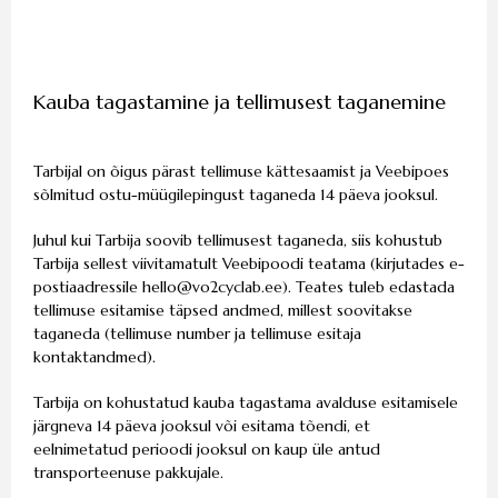
Kauba tagastamine ja tellimusest taganemine
Tarbijal on õigus pärast tellimuse kättesaamist ja Veebipoes
sõlmitud ostu-müügilepingust taganeda 14 päeva jooksul.
Juhul kui Tarbija soovib tellimusest taganeda, siis kohustub
Tarbija sellest viivitamatult Veebipoodi teatama (kirjutades e-
postiaadressile
hello
@vo2cyclab.ee
). Teates tuleb edastada
tellimuse esitamise täpsed andmed, millest soovitakse
taganeda (tellimuse number ja tellimuse esitaja
kontaktandmed).
Tarbija on kohustatud kauba tagastama avalduse esitamisele
järgneva 14 päeva jooksul või esitama tõendi, et
eelnimetatud perioodi jooksul on kaup üle antud
transporteenuse pakkujale.