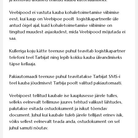
Veebipood ei vastuta kauba kohaletoimetamise viibimise
eest, kui kaup on Veebipoe poolt logistikapartnerile üle
antud õigel ajal, kuid kohaletoimetamise viibimine on
tingitud muudest asjaoludest, mida Veebipood mõjutada ei
saa.
Kulleriga koju kätte teenuse puhul teavitab logistikapartner
telefoni teel Tarbijat ning lepib kokku kauba üleandmiseks
täpse kellaaja.
Pakiautomaadi teenuse puhul teavitatakse Tarbijat SMS-i
teel kauba jõudmisest Tarbija poolt valitud pakiautomaati.
Veebipoest tellitud kaubale ise kauplusesse järele tulles,
selleks eelnevalt tellimuse juures tehtud valikust lähtudes,
palutakse esitada ostudokument ja isikut tõendav
document. Juhul kui kaubale tuleb järele tellijast erinev isik,
võiks sellest eelnevalt teada anda, ostudokument on sel
juhul samuti nõutav.