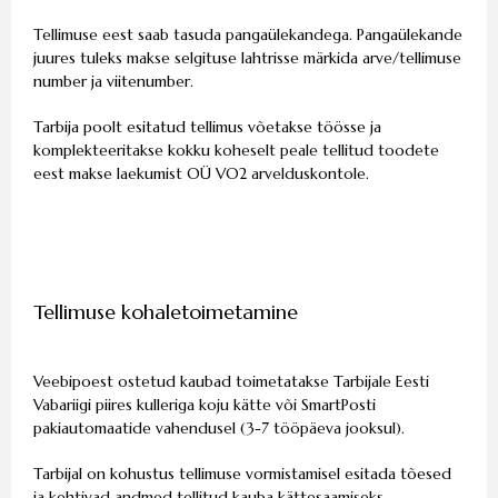
Tellimuse eest saab tasuda pangaülekandega. Pangaülekande
juures tuleks makse selgituse lahtrisse märkida arve/tellimuse
number ja viitenumber.
Tarbija poolt esitatud tellimus võetakse töösse ja
komplekteeritakse kokku koheselt peale tellitud toodete
eest makse laekumist OÜ VO2 arvelduskontole.
Tellimuse kohaletoimetamine
Veebipoest ostetud kaubad toimetatakse Tarbijale Eesti
Vabariigi piires kulleriga koju kätte või SmartPosti
pakiautomaatide vahendusel (3-7 tööpäeva jooksul).
Tarbijal on kohustus tellimuse vormistamisel esitada tõesed
ja kehtivad andmed tellitud kauba kättesaamiseks.