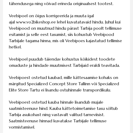
tähendusega ning võivad erineda originaalsest tootest.
Veebipoel on õigus korrigeerida ja muuta igal
ajal
www.vo2bikeshop.ee
lehel kuvatatavaid hindu. Juhul kui
Veebipood on muutnud hindu pärast Tarbija poolt tellimuse
esitamist ja selle eest tasumist, siis kohustub Veebipood
Tarbijale tagama hinna, mis oli Veebipoes kajastatud tellimise
hetkel.
Veebipoel puudub täiendav kohustus kõikidest toodete
omaduste ja hindade muutmisest Tarbijaid eraldi teavitada.
Veebipoest ostetud kaubad, mille kättesaamise kohaks on
märgitud Specialized Concept Store Tallinn või Specialized
Elite Store Tartu ei lisandu ostuhinnale transpordikulu.
Veebipoest ostetud kauba hinnale lisandub mujale
saatmisteenuse hind. Kauba kättetoimetamise tasu sõltub
Tarbija asukohast ning vastavalt valitud tarneviisist.
Saatmisteenuse hinnad kuvatakse Tarbijale tellimuse
vormistamisel.