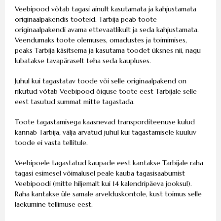
Veebipood võtab tagasi ainult kasutamata ja kahjustamata
originaalpakendis tooteid. Tarbija peab toote
originaalpakendi avama ettevaatlikult ja seda kahjustamata.
Veendumaks toote olemuses, omadustes ja toimimises,
peaks Tarbija käsitsema ja kasutama toodet üksnes nii, nagu
lubatakse tavapäraselt teha seda kaupluses.
Juhul kui tagastatav toode või selle originaalpakend on
rikutud võtab Veebipood õiguse toote eest Tarbijale selle
eest tasutud summat mitte tagastada.
Toote tagastamisega kaasnevad transporditeenuse kulud
kannab Tarbija, välja arvatud juhul kui tagastamisele kuuluv
toode ei vasta tellitule.
Veebipoele tagastatud kaupade eest kantakse Tarbijale raha
tagasi esimesel võimalusel peale kauba tagasisaabumist
Veebipoodi (mitte hiljemalt kui 14 kalendripäeva jooksul).
Raha kantakse üle samale arvelduskontole, kust toimus selle
laekumine tellimuse eest.