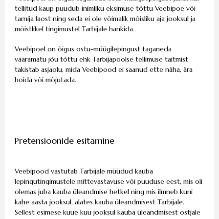
tellitud kaup puudub inimliku eksimuse tõttu Veebipoe või
tarnija laost ning seda ei ole võimalik mõisliku aja jooksul ja
mõistlikel tingimustel Tarbijale hankida.
Veebipoel on õigus ostu-müügilepingust taganeda
vääramatu jõu tõttu ehk Tarbijapoolse tellimuse täitmist
takistab asjaolu, mida Veebipood ei saanud ette näha, ära
hoida või mõjutada.
Pretensioonide esitamine
Veebipood vastutab Tarbijale müüdud kauba
lepingutingimustele mittevastavuse või puuduse eest, mis oli
olemas juba kauba üleandmise hetkel ning mis ilmneb kuni
kahe aasta jooksul, alates kauba üleandmisest Tarbijale.
Sellest esimese kuue kuu jooksul kauba üleandmisest ostjale