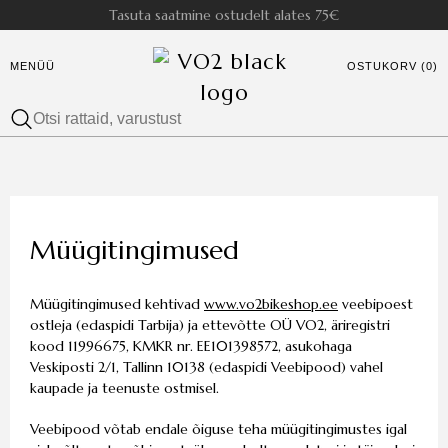
Tasuta saatmine ostudelt alates 75€
MENÜÜ
OSTUKORV (0)
Müügitingimused
Müügitingimused kehtivad
www.vo2bikeshop.ee
veebipoest
ostleja (edaspidi Tarbija) ja ettevõtte OÜ VO2, äriregistri
kood 11996675, KMKR nr. EE101398572, asukohaga
Veskiposti 2/1, Tallinn 10138 (edaspidi Veebipood) vahel
kaupade ja teenuste ostmisel.
Veebipood võtab endale õiguse teha müügitingimustes igal