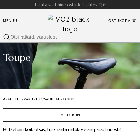
Tasuta saatmine ostudelt alates 75€
MENÜÜ
OSTUKORV (0)
Toupe
AVALEHT
/
VARUSTUS
SADULAD
TOUPE
/
/
TOOTEGRUPID
Hetkel siin kõik otsas, tule vaata natukese aja pärast uuesti!