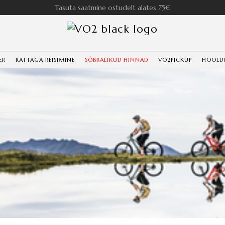
Tasuta saatmine ostudelt alates 75€
ER
RATTAGA REISIMINE
SÕBRALIKUD HINNAD
VO2PICKUP
HOOLD