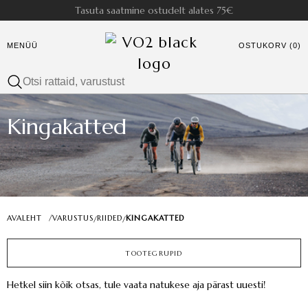
Tasuta saatmine ostudelt alates 75€
MENÜÜ
OSTUKORV (0)
Kingakatted
AVALEHT
/
VARUSTUS
RIIDED
KINGAKATTED
/
/
TOOTEGRUPID
Hetkel siin kõik otsas, tule vaata natukese aja pärast uuesti!