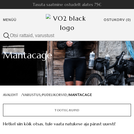
Tasuta saatmine ostudelt alates 75€
MENÜÜ
OSTUKORV (0)
Mantacage
AVALEHT
/
VARUSTUS
PUDELIKORVID
MANTACAGE
/
/
TOOTEGRUPID
Hetkel siin kõik otsas, tule vaata natukese aja pärast uuesti!