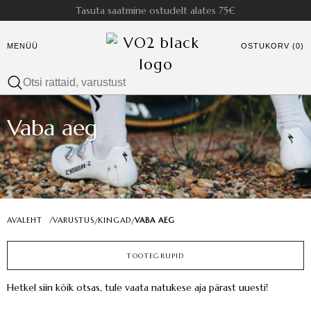
Tasuta saatmine ostudelt alates 75€
MENÜÜ
OSTUKORV (0)
Vaba aeg
AVALEHT
/
VARUSTUS
KINGAD
VABA AEG
/
/
TOOTEGRUPID
Hetkel siin kõik otsas, tule vaata natukese aja pärast uuesti!