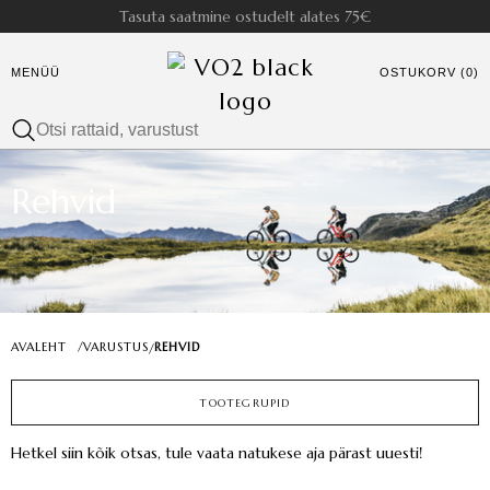
Tasuta saatmine ostudelt alates 75€
MENÜÜ
OSTUKORV (0)
Rehvid
AVALEHT
/
VARUSTUS
REHVID
/
TOOTEGRUPID
Hetkel siin kõik otsas, tule vaata natukese aja pärast uuesti!