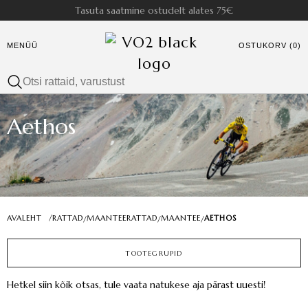
Tasuta saatmine ostudelt alates 75€
MENÜÜ
OSTUKORV (0)
Aethos
AVALEHT
/
RATTAD
MAANTEERATTAD
MAANTEE
AETHOS
/
/
/
TOOTEGRUPID
Hetkel siin kõik otsas, tule vaata natukese aja pärast uuesti!