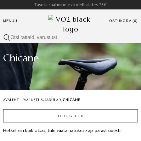
Tasuta saatmine ostudelt alates 75€
MENÜÜ
OSTUKORV (0)
Chicane
AVALEHT
/
VARUSTUS
SADULAD
CHICANE
/
/
TOOTEGRUPID
Hetkel siin kõik otsas, tule vaata natukese aja pärast uuesti!