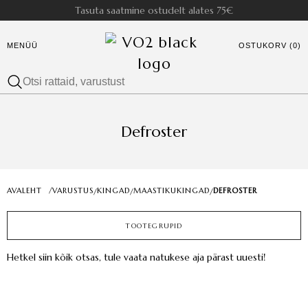
Tasuta saatmine ostudelt alates 75€
MENÜÜ
OSTUKORV (0)
Defroster
AVALEHT
/
VARUSTUS
KINGAD
MAASTIKUKINGAD
DEFROSTER
/
/
/
TOOTEGRUPID
Hetkel siin kõik otsas, tule vaata natukese aja pärast uuesti!