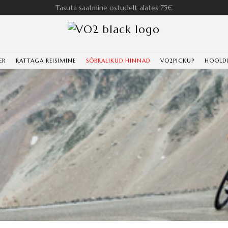
Tasuta saatmine ostudelt alates 75€
ER
RATTAGA REISIMINE
SÕBRALIKUD HINNAD
VO2PICKUP
HOOLD