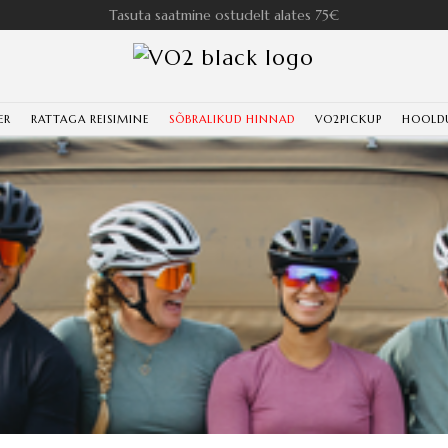
Tasuta saatmine ostudelt alates 75€
ER
RATTAGA REISIMINE
SÕBRALIKUD HINNAD
VO2PICKUP
HOOLD