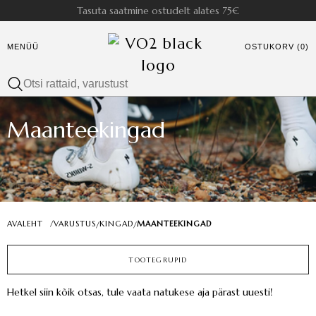
Tasuta saatmine ostudelt alates 75€
MENÜÜ
OSTUKORV (0)
Maanteekingad
AVALEHT
/
VARUSTUS
KINGAD
MAANTEEKINGAD
/
/
TOOTEGRUPID
Hetkel siin kõik otsas, tule vaata natukese aja pärast uuesti!