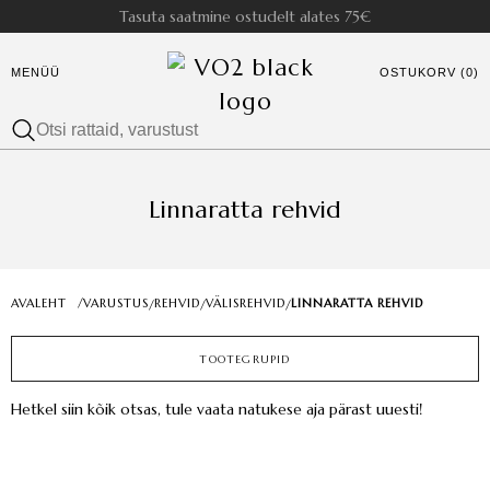
Tasuta saatmine ostudelt alates 75€
MENÜÜ
OSTUKORV (0)
Linnaratta rehvid
AVALEHT
/
VARUSTUS
REHVID
VÄLISREHVID
LINNARATTA REHVID
/
/
/
TOOTEGRUPID
Hetkel siin kõik otsas, tule vaata natukese aja pärast uuesti!