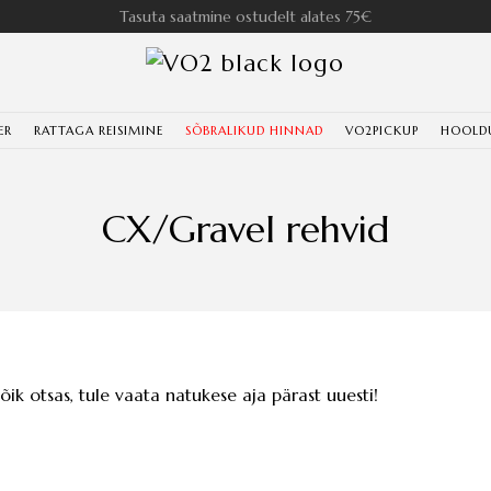
Tasuta saatmine ostudelt alates 75€
ER
RATTAGA REISIMINE
SÕBRALIKUD HINNAD
VO2PICKUP
HOOLD
CX/Gravel rehvid
kõik otsas, tule vaata natukese aja pärast uuesti!