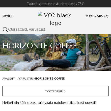
Tasuta saatmine ostudelt alates 75€
MENÜÜ
OSTUKORV (0)
HORIZONTE COFFEE
AVALEHT
/
VARUSTUS
HORIZONTE COFFEE
/
TOOTEGRUPID
Hetkel siin kõik otsas, tule vaata natukese aja pärast uuesti!