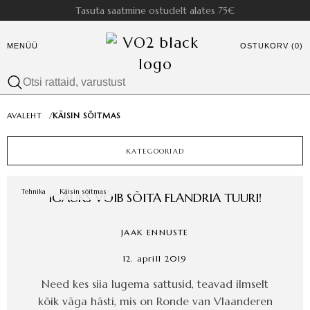
Tasuta saatmine ostudelt alates 75€
MENÜÜ
OSTUKORV (0)
AVALEHT
/
KÄISIN SÕITMAS
KATEGOORIAD
Tehnika
Käisin sõitmas
IGAÜKS VÕIB SÕITA FLANDRIA TUURI!
JAAK ENNUSTE
12. aprill 2019
Need kes siia lugema sattusid, teavad ilmselt
kõik väga hästi, mis on Ronde van Vlaanderen