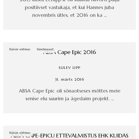
positiivset vastukaja, et kui Hannes juba
novembris ütles, et 2016 on ka ...
Käisin sõitmas
Sündmused
ABSA Cape Epic 2016
SULEV LIPP
31. märts 2016
ABSA Cape Epic oli sõnaotseses mõttes meie
senise elu suurim ja ägedaim projekt. ...
Käisin sõitmas
ABSA CAPE-EPICU ETTEVALMISTUS EHK KUIDAS