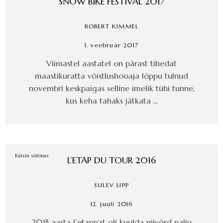
SNOW BIKE FESTIVAL 2017
ROBERT KIMMEL
1. veebruar 2017
Viimastel aastatel on pärast tihedat
maastikuratta võistlushooaja lõppu tulnud
novembri keskpaigas selline imelik tühi tunne,
kus keha tahaks jätkata ...
Käisin sõitmas
L’ETAP DU TOUR 2016
SULEV LIPP
12. juuli 2016
2015 aasta L’etapp’st oli kuulda niivõrd palju