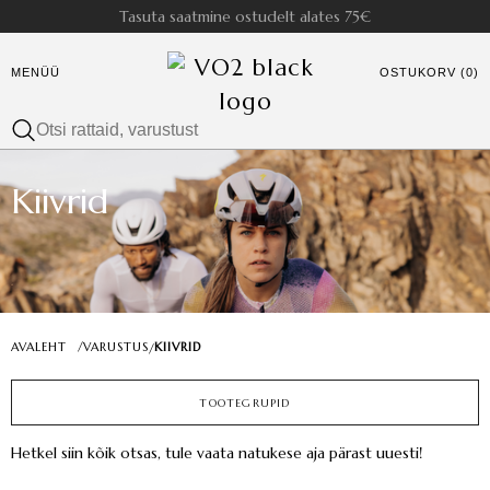
Tasuta saatmine ostudelt alates 75€
MENÜÜ
OSTUKORV (0)
Kiivrid
AVALEHT
/
VARUSTUS
KIIVRID
/
TOOTEGRUPID
Hetkel siin kõik otsas, tule vaata natukese aja pärast uuesti!