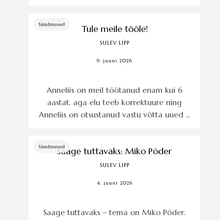
Sündmused
Tule meile tööle!
SULEV LIPP
9. juuni 2026
Anneliis on meil töötanud enam kui 6
aastat, aga elu teeb korrektuure ning
Anneliis on otsustanud vastu võtta uued ...
Sündmused
Saage tuttavaks: Miko Põder
SULEV LIPP
4. juuni 2026
Saage tuttavaks – tema on Miko Põder.