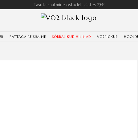
Tasuta saatmine ostudelt alates 75€
ER
RATTAGA REISIMINE
SÕBRALIKUD HINNAD
VO2PICKUP
HOOLD