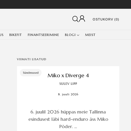
OSTUKORV (0)
US
BIKEFIT
FINANTSEERIMINE
BLOGI
MEIST
VIIMATI LISATUD
Sündmused
Miko x Diverge 4
SULEV LIPP
8. juuli 2026
6. juulil 2026 hüppas meie Tallinna
esindusest läbi hard-enduro äss Miko
Põder. ...