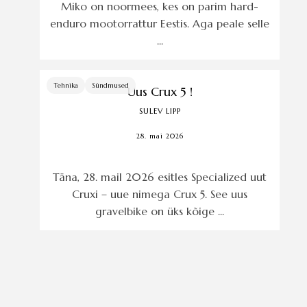
Miko on noormees, kes on parim hard-
enduro mootorrattur Eestis. Aga peale selle
...
Tehnika
Sündmused
Uus Crux 5 !
SULEV LIPP
28. mai 2026
Täna, 28. mail 2026 esitles Specialized uut
Cruxi – uue nimega Crux 5. See uus
gravelbike on üks kõige ...