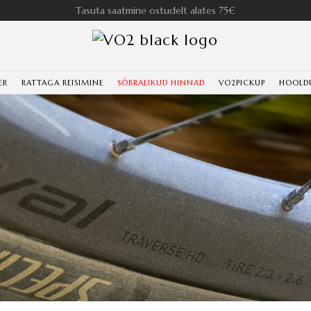
Tasuta saatmine ostudelt alates 75€
ER
RATTAGA REISIMINE
SÕBRALIKUD HINNAD
VO2PICKUP
HOOLD