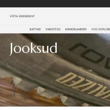
VÕTA ÜHENDUST
RATTAD
VARUSTUS
KINKEKAARDID
VO2 EXPLOR
Jooksud