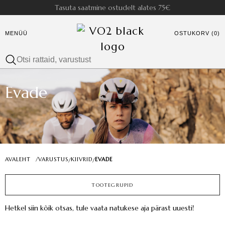
Tasuta saatmine ostudelt alates 75€
MENÜÜ
OSTUKORV (0)
Evade
AVALEHT
/
VARUSTUS
KIIVRID
EVADE
/
/
TOOTEGRUPID
Hetkel siin kõik otsas, tule vaata natukese aja pärast uuesti!