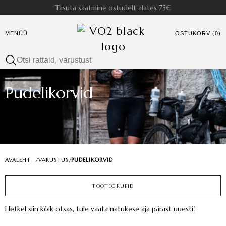
Tasuta saatmine ostudelt alates 75€
MENÜÜ
OSTUKORV (0)
Pudelikorvid
AVALEHT
/
VARUSTUS
PUDELIKORVID
/
TOOTEGRUPID
Hetkel siin kõik otsas, tule vaata natukese aja pärast uuesti!