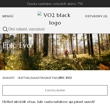
Tasuta saatmine ostudelt alates 75€
MENÜÜ
OSTUKORV (0)
Epic Evo
AVALEHT
/
RATTAD
MAASTIKURATTAD
EPIC EVO
/
/
TOOTEGRUPID
Hetkel siin kõik otsas, tule vaata natukese aja pärast uuesti!