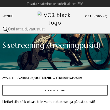
Tasuta saatmine ostudelt alates 75€
MENÜÜ
OSTUKORV (0)
Sisetreening (treeningpukid)
AVALEHT
/
VARUSTUS
SISETREENING (TREENINGPUKID)
/
TOOTEGRUPID
Hetkel siin kõik otsas, tule vaata natukese aja pärast uuesti!