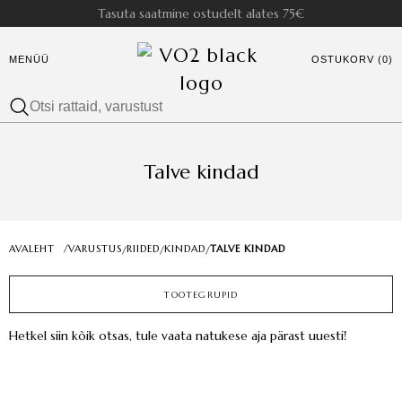
Tasuta saatmine ostudelt alates 75€
MENÜÜ
OSTUKORV (0)
Talve kindad
AVALEHT
/
VARUSTUS
RIIDED
KINDAD
TALVE KINDAD
/
/
/
TOOTEGRUPID
Hetkel siin kõik otsas, tule vaata natukese aja pärast uuesti!