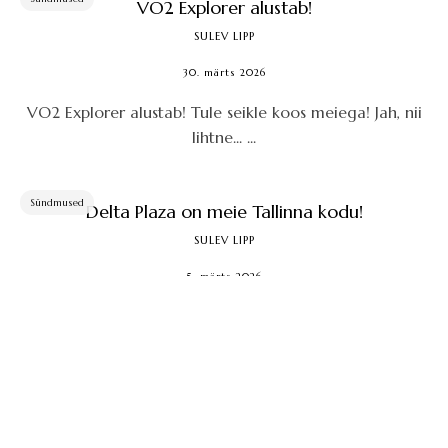
VO2 Explorer alustab!
SULEV LIPP
30. märts 2026
VO2 Explorer alustab! Tule seikle koos meiega! Jah, nii
lihtne... ...
Sündmused
Delta Plaza on meie Tallinna kodu!
SULEV LIPP
5. märts 2026
Novembrist 2025 alates avasime uue poe Tallinnas... ...
Sündmused
Kuidas lapsevanemad aitavad
olümpiamängudel võita
SULEV LIPP