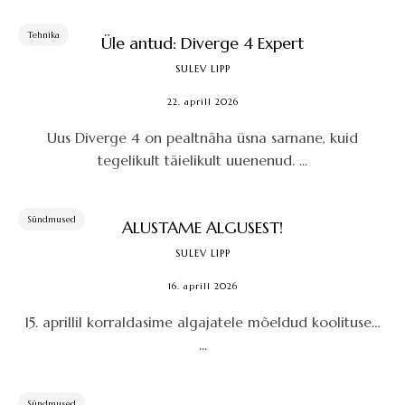
Tehnika
Üle antud: Diverge 4 Expert
SULEV LIPP
22. aprill 2026
Uus Diverge 4 on pealtnäha üsna sarnane, kuid
tegelikult täielikult uuenenud. ...
Sündmused
ALUSTAME ALGUSEST!
SULEV LIPP
16. aprill 2026
15. aprillil korraldasime algajatele mõeldud koolituse…
...
Sündmused