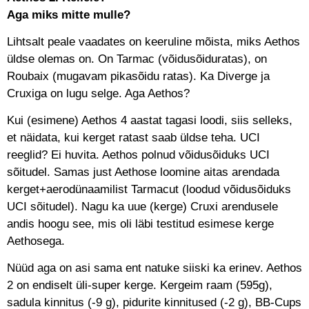
Aga miks mitte mulle?
Lihtsalt peale vaadates on keeruline mõista, miks Aethos
üldse olemas on. On Tarmac (võidusõiduratas), on
Roubaix (mugavam pikasõidu ratas). Ka Diverge ja
Cruxiga on lugu selge. Aga Aethos?
Kui (esimene) Aethos 4 aastat tagasi loodi, siis selleks,
et näidata, kui kerget ratast saab üldse teha. UCI
reeglid? Ei huvita. Aethos polnud võidusõiduks UCI
sõitudel. Samas just Aethose loomine aitas arendada
kerget+aerodünaamilist Tarmacut (loodud võidusõiduks
UCI sõitudel). Nagu ka uue (kerge) Cruxi arendusele
andis hoogu see, mis oli läbi testitud esimese kerge
Aethosega.
Nüüd aga on asi sama ent natuke siiski ka erinev. Aethos
2 on endiselt üli-super kerge. Kergeim raam (595g),
sadula kinnitus (-9 g), pidurite kinnitused (-2 g), BB-Cups