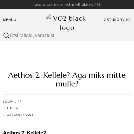
Tasuta saatmine ostudelt alates 75€
MENÜÜ
OSTUKORV (0)
Aethos 2. Kellele? Aga miks mitte
mulle?
SULEV LIPP
TEHNIKA
3. OKTOOBER 2025
Aethos 2. Kellele?