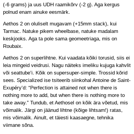
(-6 grams) ja uus UDH raamikõrv (-2 g). Aga kergus
polnud enam ainuke eesmärk.
Aethos 2 on oluliselt mugavam (+15mm stack), kui
Tarmac. Natuke pikem wheelbase, natuke madalam
keskjooks. Aga ta pole sama geomeetriaga, mis on
Roubaix.
Aethos 2 on superlihtne. Kui vaadata kõiki torusid, siis ei
leia mingeid veidrusi. Nagu näiteks imeliku kujuga kahvlit
või seattube’i. Kõik on supersuper-simple. Trossid kõrid
sees. Specialized ise tsiteerib siinkohal Antoine de Saint-
Exupéry’d: “Perfection is attained not when there is
nothing more to add, but when there is nothing more to
take away.” Tundub, et Aethosel on kõik ära võetud, mis
võimalik. Järgi on jäänud lihtne (kõige lihtsam!) ratas,
mis võimalik. Ainult, et täiesti kaasaegne, tehnika
viimane sõna.