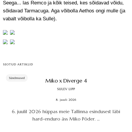
Seega... las Remco ja kõik teised, kes sõidavad võidu,
sõidavad Tarmacuga. Aga võibolla Aethos ongi mulle (ja
vabalt võibolla ka Sulle).
SEOTUD ARTIKLID
Sündmused
Miko x Diverge 4
SULEV LIPP
8. juuli 2026
6. juulil 2026 hüppas meie Tallinna esindusest läbi
hard-enduro äss Miko Põder. ...