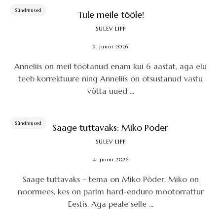
Sündmused
Tule meile tööle!
SULEV LIPP
9. juuni 2026
Anneliis on meil töötanud enam kui 6 aastat, aga elu
teeb korrektuure ning Anneliis on otsustanud vastu
võtta uued ...
Sündmused
Saage tuttavaks: Miko Põder
SULEV LIPP
4. juuni 2026
Saage tuttavaks – tema on Miko Põder. Miko on
noormees, kes on parim hard-enduro mootorrattur
Eestis. Aga peale selle ...