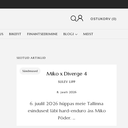
OSTUKORV (0)
US
BIKEFIT
FINANTSEERIMINE
BLOGI
MEIST
SEOTUD ARTIKLID
Sündmused
Miko x Diverge 4
SULEV LIPP
8. juuli 2026
6. juulil 2026 hüppas meie Tallinna
esindusest läbi hard-enduro äss Miko
Põder. ...