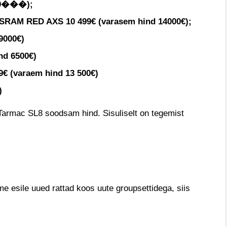
400���);
 SRAM RED AXS 10 499€ (varasem hind 14000€);
9000€)
nd 6500€)
 (varaem hind 13 500€)
)
Tarmac SL8 soodsam hind. Sisuliselt on tegemist
ime esile uued rattad koos uute groupsettidega, siis