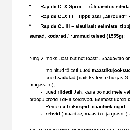
Rapide CLX Sprint – rõhuasetus sileda
Rapide CLX III – tippklassi „allround“
Rapide CL III – sisuliselt eelmiste, ti
samad, kodarad / rummud teised (1555g);
Ning viimaks „last but not least“. Saadavale o
- mainitud täiesti uued
maastikujooksu
- uued
sadulad
(näiteks teiste hulgas S
mugavaim);
- uued
riided
! Jah, kaua polnud meie val
praegu profid TdF’il sõidavad. Esimest korda b
- Remco
ultrakerged
maanteekingad
;
-
rehvid
(maantee, maastiku ja graveli) 