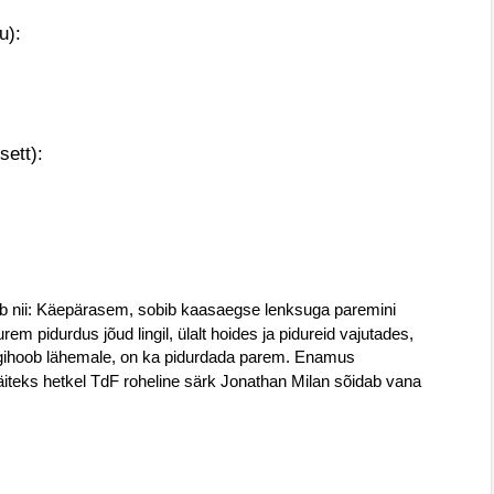
u):
sett):
ab nii: Käepärasem, sobib kaasaegse lenksuga paremini
m pidurdus jõud lingil, ülalt hoides ja pidureid vajutades,
lingihoob lähemale, on ka pidurdada parem. Enamus
näiteks hetkel TdF roheline särk Jonathan Milan sõidab vana