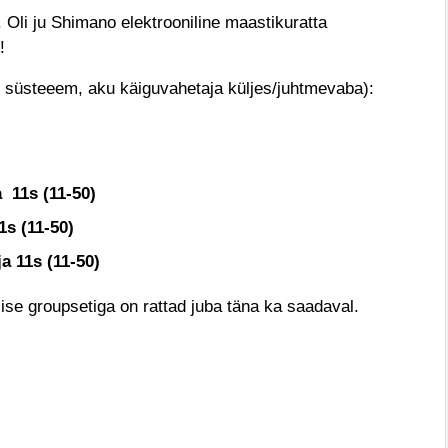
 Oli ju Shimano elektrooniline maastikuratta
u!
e süsteeem, aku käiguvahetaja küljes/juhtmevaba):
a
11s (11-50)
1s (11-50)
a 11s (11-50)
ise groupsetiga on rattad juba täna ka saadaval.