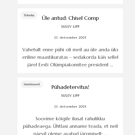
Tehnika
Üle antud: Chisel Comp
SULEV LIPP
23. detsember 2025
Vahetult enne pühi oli meil au üle anda üks
eriline maastikuratas – sedakorda käis sellel
järel Eesti Olümpiakomitee president ...
Sündmused
Pühadetervitus!
SULEV LIPP
23. detsember 2025
Soovime kõigile ilusat rahulikku
pühadeaega. Ühtlasi anname teada, et neil
päevil oleme avatud järgmiselt: ...