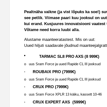
Pealtnäha vaikne (ja vist lõpuks ka soe!) s
see petlik. Viimase paari kuu jooksul on uu
kui erand. Kusjuures innovatsiooni vaatest 
Võtame need korra luubi alla.
Alustame maanteeratastest. Mis on uut:
Uued hiljuti saadavale jõudnud maanteejalgrat
TARMAC SL8 PRO AXS (8 999€)
o uus Sram Force ja uued Rapide CL III jooksud
· ROUBAIX PRO (7999€)
o uus Sram Force ja uued Rapide CL III jooksud
· CRUX PRO (7999€)
o uus Sram Force XPLR 13 käiku, kassett 10-46
· CRUX EXPERT AXS (5999€)