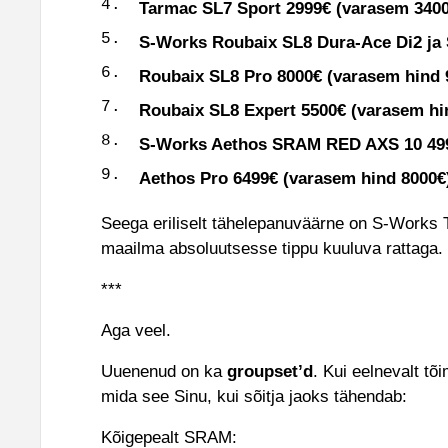
Tarmac SL7 Sport 2999€ (varasem 3
S-Works Roubaix SL8 Dura-Ace Di2 ja
Roubaix SL8 Pro 8000€ (varasem hind 
Roubaix SL8 Expert 5500€ (varasem hi
S-Works Aethos SRAM RED AXS 10 499€
Aethos Pro 6499€ (varasem hind 8000€
Seega eriliselt tähelepanuväärne on S-Works 
maailma absoluutsesse tippu kuuluva rattaga.
***
Aga veel.
Uuenenud on ka
groupset’d
. Kui eelnevalt tõ
mida see Sinu, kui sõitja jaoks tähendab:
Kõigepealt SRAM: