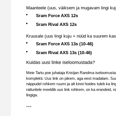
Maanteele (uus, väiksem ja mugavam lingi kuj
Sram Force AXS 12s
Sram Rival AXS 12s
Kruusale (uus lingi kuju + nüüd ka suurem kas
Sram Force AXS 13s (10-46)
Sram Rival AXS 13s (10-46)
Kuidas uusi linke iseloomustada?
Meie Tartu poe juhataja Kristjan Randma iseloomust
komplekti. Uus link on pikem, aga eest madalam. Suure
näppudel rohkem ruumi ja alt kinni hoides tuleb ka 
ratturitele meeldib uus link rohkem, on ka erandeid, 
lingiga.
***