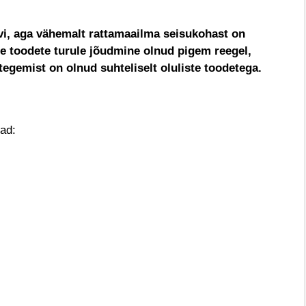
uvi, aga vähemalt rattamaailma seisukohast on
te toodete turule jõudmine olnud pigem reegel,
tegemist on olnud suhteliselt oluliste toodetega.
tad: