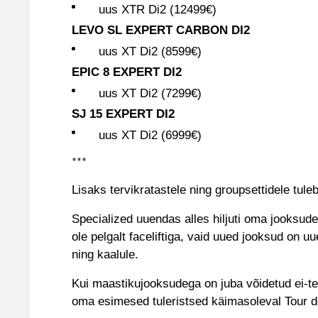
uus XTR Di2 (12499€)
LEVO SL EXPERT CARBON DI2
uus XT Di2 (8599€)
EPIC 8 EXPERT DI2
uus XT Di2 (7299€)
SJ 15 EXPERT DI2
uus XT Di2 (6999€)
***
Lisaks tervikratastele ning groupsettidele tule
Specialized uuendas alles hiljuti oma jooksude
ole pelgalt faceliftiga, vaid uued jooksud on u
ning kaalule.
Kui maastikujooksudega on juba võidetud ei-t
oma esimesed tuleristsed käimasoleval Tour de