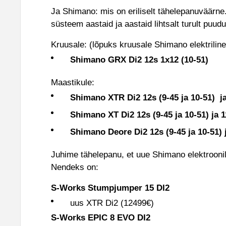
Ja Shimano: mis on eriliselt tähelepanuväärne.
süsteem aastaid ja aastaid lihtsalt turult puud
Kruusale: (lõpuks kruusale Shimano elektrilin
Shimano GRX Di2 12s 1x12 (10-51)
Maastikule:
Shimano XTR Di2 12s (9-45 ja 10-51)
j
Shimano XT Di2 12s (9-45 ja 10-51) ja 1
Shimano Deore Di2 12s (9-45 ja 10-51) j
Juhime tähelepanu, et uue Shimano elektroonil
Nendeks on:
S-Works Stumpjumper 15 DI2
uus XTR Di2 (12499€)
S-Works EPIC 8 EVO DI2