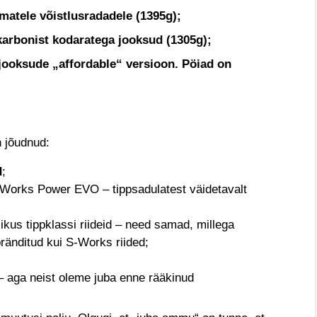
matele võistlusradadele (1395g);
 karbonist kodaratega jooksud (1305g);
ppjooksude „affordable“ versioon. Pöiad on
n jõudnud:
d
;
-Works Power EVO – tippsadulatest väidetavalt
ikus tippklassi riideid – need samad, millega
ränditud kui S-Works riided;
– aga neist oleme juba enne rääkinud