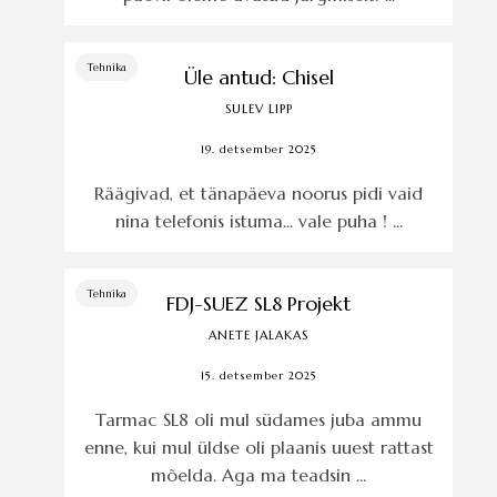
Tehnika
Üle antud: Chisel
SULEV LIPP
19. detsember 2025
Räägivad, et tänapäeva noorus pidi vaid
nina telefonis istuma... vale puha ! ...
Tehnika
FDJ-SUEZ SL8 Projekt
ANETE JALAKAS
15. detsember 2025
Tarmac SL8 oli mul südames juba ammu
enne, kui mul üldse oli plaanis uuest rattast
mõelda. Aga ma teadsin ...