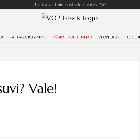
Tasuta saatmine ostudelt alates 75€
ER
RATTAGA REISIMINE
SÕBRALIKUD HINNAD
VO2PICKUP
HOOLD
suvi? Vale!