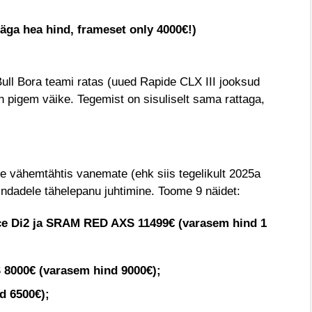
hea hind, frameset only 4000€!)
Bull Bora teami ratas (uued Rapide CLX III jooksud
 pigem väike. Tegemist on sisuliselt sama rattaga,
te vähemtähtis vanemate (ehk siis tegelikult 2025a
indadele tähelepanu juhtimine. Toome 9 näidet:
e Di2 ja SRAM RED AXS 11499€ (varasem hind 1
8000€ (varasem hind 9000€);
d 6500€);