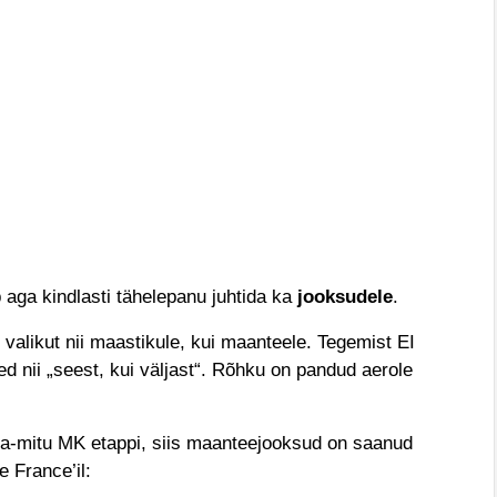
b aga kindlasti tähelepanu juhtida ka
jooksudele
.
 valikut nii maastikule, kui maanteele. Tegemist EI
ued nii „seest, kui väljast“. Rõhku on pandud aerole
ea-mitu MK etappi, siis maanteejooksud on saanud
 France’il: