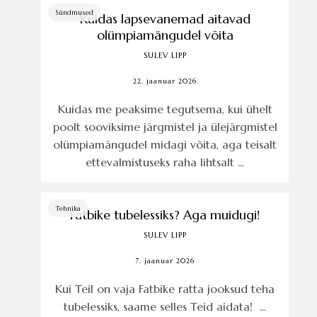
Sündmused
Kuidas lapsevanemad aitavad
olümpiamängudel võita
SULEV LIPP
22. jaanuar 2026
Kuidas me peaksime tegutsema, kui ühelt
poolt sooviksime järgmistel ja ülejärgmistel
olümpiamängudel midagi võita, aga teisalt
ettevalmistuseks raha lihtsalt ...
Tehnika
Fatbike tubelessiks? Aga muidugi!
SULEV LIPP
7. jaanuar 2026
Kui Teil on vaja Fatbike ratta jooksud teha
tubelessiks, saame selles Teid aidata! ...