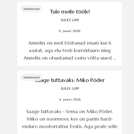
Sündmused
Tule meile tööle!
SULEV LIPP
9. juuni 2026
Anneliis on meil töötanud enam kui 6
aastat, aga elu teeb korrektuure ning
Anneliis on otsustanud vastu võtta uued ...
Sündmused
Saage tuttavaks: Miko Põder
SULEV LIPP
4. juuni 2026
Saage tuttavaks – tema on Miko Põder.
Miko on noormees, kes on parim hard-
enduro mootorrattur Eestis. Aga peale selle
...