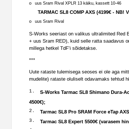
o uus Sram Rival XPLR 13 käiku, kassett 10-46
TARMAC SL8 COMP AXS (4199€ - NB! Väga 
o uus Sram Rival
S-Works seeriast on valikus ultralimited Red 
+ uus Sram RED), kuid selle ratta saadavus on
millega hetkel TdF’i sõidetakse.
***
Uute rataste tulemisega seoses ei ole aga mit
mudelite) rataste oluliselt odavamaks tehtud h
S-Works Tarmac SL8 Shimano Dura-Ac
4500€);
Tarmac SL8 Pro SRAM Force eTap AXS 
Tarmac SL8 Expert 5500€ (varasem hin