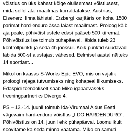
võistlus on üks kahest kõige olulisemast võistlusest,
mida sellel alal maailmas korraldatakse. Austrias,
Eisenerzi linna lähistel, Erzbergi karjääris on kohal 1500
parimat hard-enduro ässa laiast maailmast. Proloog käib
aja peale, põhivõistlustele edasi pääseb 500 kiiremat.
Põhivõistlus ise toimub pühapäeval, läbida tuleb 23
kontrollpunkti ja seda 4h jooksul. Kõik punktid suudavad
läbida 500-st alustajast vähesed. Eelmisel aastal näiteks
14 sportlast...
Mikol on kaasas S-Works Epic EVO, mis on vajalik
proloogi rajaga tutvumiseks ning kohapeal liikumiseks.
Edaspidi tõenäoliselt saab Miko igapäevaseks
treeningpartneriks Diverge 4.
PS – 12.-14. juunil toimub Ida-Virumaal Aidus Eesti
vägevaim hard-enduro võistlus „I DO HARDENDURO“.
Põhivõistlus on 14. juunil ehk pühapäeval. Loomulikult
soovitame ka seda minna vaatama. Miko on samuti