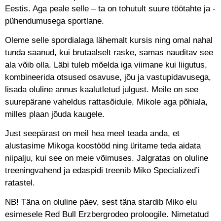
Eestis. Aga peale selle – ta on tohutult suure töötahte ja -
pühendumusega sportlane.
Oleme selle spordialaga lähemalt kursis ning omal nahal
tunda saanud, kui brutaalselt raske, samas nauditav see
ala võib olla. Läbi tuleb mõelda iga viimane kui liigutus,
kombineerida otsused osavuse, jõu ja vastupidavusega,
lisada oluline annus kaalutletud julgust. Meile on see
suurepärane vaheldus rattasõidule, Mikole aga põhiala,
milles plaan jõuda kaugele.
Just seepärast on meil hea meel teada anda, et
alustasime Mikoga koostööd ning üritame teda aidata
niipalju, kui see on meie võimuses. Jalgratas on oluline
treeningvahend ja edaspidi treenib Miko Specialized’i
ratastel.
NB! Täna on oluline päev, sest täna stardib Miko elu
esimesele Red Bull Erzbergrodeo proloogile. Nimetatud