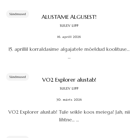
Sündmused
ALUSTAME ALGUSEST!
SULEV LIPP
16. aprill 2026
15. aprillil korraldasime algajatele mõeldud koolituse…
...
Sündmused
VO2 Explorer alustab!
SULEV LIPP
30. märts 2026
VO2 Explorer alustab! Tule seikle koos meiega! Jah, nii
lihtne... ...