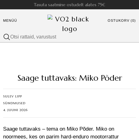
Tasuta saatmine ostudelt alates 75€
MENÜÜ
OSTUKORV (0)
Saage tuttavaks: Miko Põder
SULEV LIPP
SÜNDMUSED
4. JUUNI 2026
Saage tuttavaks – tema on Miko Põder. Miko on
noormees, kes on parim hard-enduro mootorrattur