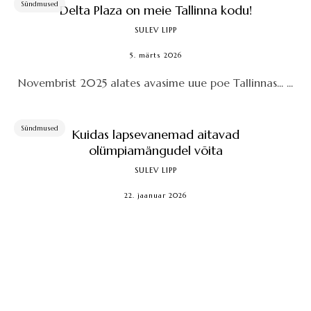
Sündmused
Delta Plaza on meie Tallinna kodu!
SULEV LIPP
5. märts 2026
Novembrist 2025 alates avasime uue poe Tallinnas... ...
Sündmused
Kuidas lapsevanemad aitavad
olümpiamängudel võita
SULEV LIPP
22. jaanuar 2026
Kuidas me peaksime tegutsema, kui ühelt poolt
sooviksime järgmistel ja ülejärgmistel
olümpiamängudel midagi võita, aga teisalt
ettevalmistuseks raha lihtsalt ...