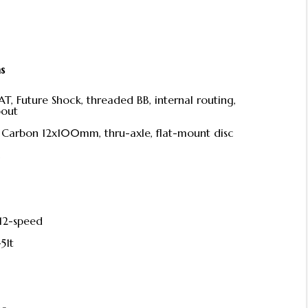
s
T, Future Shock, threaded BB, internal routing,
pout
T Carbon 12x100mm, thru-axle, flat-mount disc
c
12-speed
51t