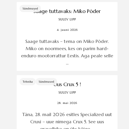
Sündmused
Saage tuttavaks: Miko Põder
SULEV LIPP
4. juuni 2026
Saage tuttavaks – tema on Miko Põder.
Miko on noormees, kes on parim hard-
enduro mootorrattur Eestis. Aga peale selle
...
Tehnika
Sündmused
Uus Crux 5 !
SULEV LIPP
28. mai 2026
Täna, 28. mail 2026 esitles Specialized uut
Cruxi – uue nimega Crux 5. See uus
gravelbike on üks kõige ...