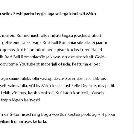
lles Eesti parim tegija, aga sellega kindlasti Miko
s muljeid Rumeeniast, olles hiljuti tagasi jõudnud ühelt
õrgetasemeliseks. Väga Red Bull Romaniacsile alla ei jäänud,
ogemus „kotis“ on nüüd aega pisut kodus treenida, et
is Red Bull Romaniacs'le ja kavas on esmakordselt Gold-
 soovitame Youtube’st materjali otsida. Pettuma ei pea!
l aga saame abiks olla vastupidavuse arendamisel. Ehk siis
selt valmis olla, võttis Miko kaasa just selle Diverge, mis pildil.
tekib väsimus, kaob kontroll. Kui kaob kontroll, tõuseb
utrepp lõpeb kehvasti.
on ca 6-tunnised ning kogu võistlus kestab proloog + 4 pikka
 Viljandi ümbruses laduda.