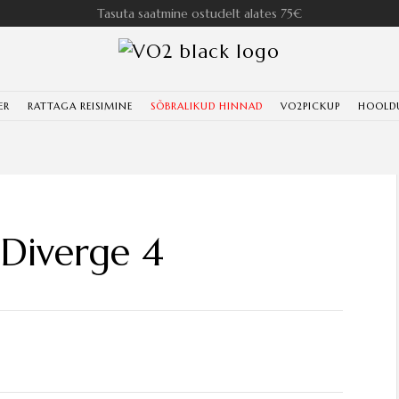
Tasuta saatmine ostudelt alates 75€
ER
RATTAGA REISIMINE
SÕBRALIKUD HINNAD
VO2PICKUP
HOOLD
Diverge 4