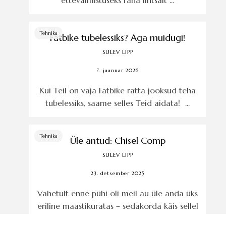
ettevalmistuseks raha lihtsalt ...
Tehnika
Fatbike tubelessiks? Aga muidugi!
SULEV LIPP
7. jaanuar 2026
Kui Teil on vaja Fatbike ratta jooksud teha
tubelessiks, saame selles Teid aidata! ...
Tehnika
Üle antud: Chisel Comp
SULEV LIPP
23. detsember 2025
Vahetult enne pühi oli meil au üle anda üks
eriline maastikuratas – sedakorda käis sellel
järel Eesti Olümpiakomitee president ...