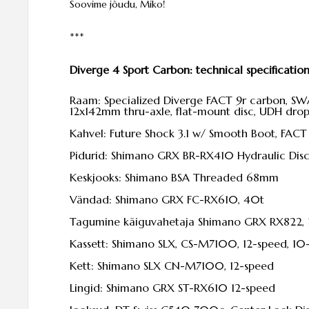
Soovime jõudu, Miko!
***
Diverge 4 Sport Carbon: t
echnical specification
Raam:
Specialized Diverge FACT 9r carbon, SWA
12x142mm thru-axle, flat-mount disc, UDH dro
Kahvel: Future Shock 3.1 w/ Smooth Boot, FAC
Pidurid: Shimano GRX BR-RX410 Hydraulic Dis
Keskjooks:
S
himano BSA Threaded 68mm
Vändad: Shimano GRX FC-RX610, 40t
Tagumine käiguvahetaja Shimano GRX RX822, 
Kassett: Shimano SLX, CS-M7100, 12-speed, 10-
Kett: Shimano SLX CN-M7100, 12-speed
Lingid:
Shimano GRX ST-RX610 12-speed