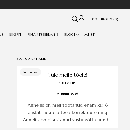
OSTUKORV (0)
US
BIKEFIT
FINANTSEERIMINE
BLOGI
MEIST
SEOTUD ARTIKLID
Sündmused
Tule meile tööle!
SULEV LIPP
9. juuni 2026
Anneliis on meil töötanud enam kui 6
aastat, aga elu teeb korrektuure ning
Anneliis on otsustanud vastu võtta uued ...