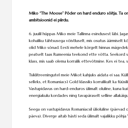
Miko “The Moose” Põder on hard enduro sõitja. Ta on se
ambitsioonid ei piirdu.
6. juulil hüppas Miko meie Tallinna esindusest läbi.
Jaga
kohaliku tähtsusega võistluselt, mis osutus äärmiselt k
olid Miko sõnad. Eesti mehele kõrgelt hinnas mägedek
peatselt taas Rumeenia teekond ette võtta. Seekord si
klass, mis saab olema korralik ettevõtmine. Kes ei tea,
Tsiklitreeningutel meie Mikot kahjuks aidata ei saa. Kül
selleks, et Romaniacs’i Gold klassiks korralikult ka füüsili
Vastupidavus on hard-enduros ülimalt oluline, kuna kui 
energiakulu kordades ning tavapäraselt selline allakäig
Seega on vastupidavus Romaniacsil ülioluline (päevad 
päeva). Diverge aitab hästi seda ülimalt vajalikku põhja