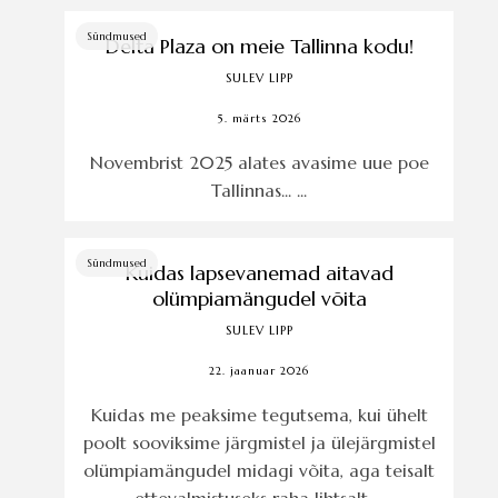
Sündmused
Delta Plaza on meie Tallinna kodu!
SULEV LIPP
5. märts 2026
Novembrist 2025 alates avasime uue poe
Tallinnas... ...
Sündmused
Kuidas lapsevanemad aitavad
olümpiamängudel võita
SULEV LIPP
22. jaanuar 2026
Kuidas me peaksime tegutsema, kui ühelt
poolt sooviksime järgmistel ja ülejärgmistel
olümpiamängudel midagi võita, aga teisalt