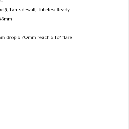
sc
x45, Tan Sidewall, Tubeless Ready
 143mm
mm drop x 70mm reach x 12º flare