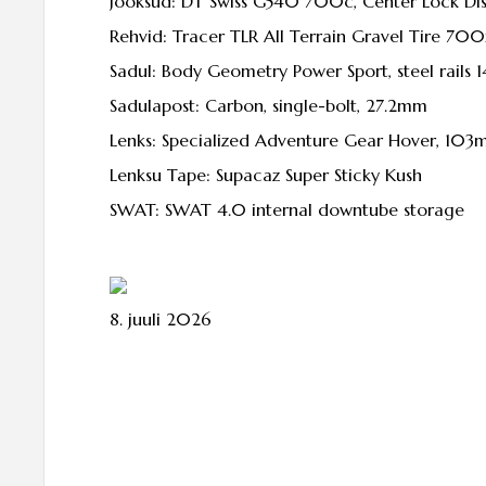
Jooksud: DT Swiss G540 700c, Center Lock Di
Rehvid: Tracer TLR All Terrain Gravel Tire 700
Sadul: Body Geometry Power Sport, steel rails
Sadulapost:
Carbon, single-bolt, 27.2mm
Lenks: Specialized Adventure Gear Hover, 103
Lenksu
Tape: Supacaz Super Sticky Kush
SWAT: SWAT 4.0 internal downtube storage
8. juuli 2026