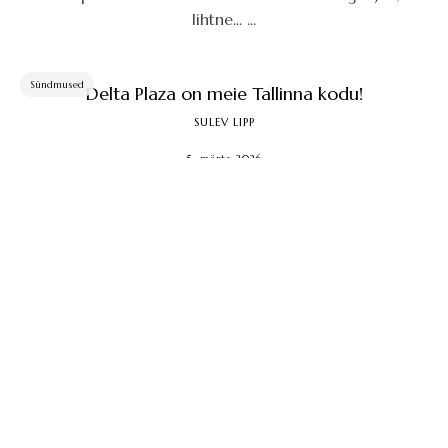
lihtne... ...
Sündmused
Delta Plaza on meie Tallinna kodu!
SULEV LIPP
5. märts 2026
Novembrist 2025 alates avasime uue poe Tallinnas... ...
Sündmused
Kuidas lapsevanemad aitavad
olümpiamängudel võita
SULEV LIPP
22. jaanuar 2026
Kuidas me peaksime tegutsema, kui ühelt poolt
sooviksime järgmistel ja ülejärgmistel