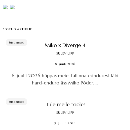
SEOTUD ARTIKLID
Sündmused
Miko x Diverge 4
SULEV LIPP
8. juuli 2026
6. juulil 2026 hüppas meie Tallinna esindusest läbi
hard-enduro äss Miko Põder. ...
Sündmused
Tule meile tööle!
SULEV LIPP
9. juuni 2026