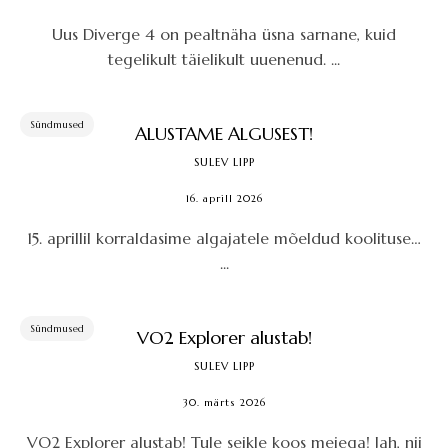
Uus Diverge 4 on pealtnäha üsna sarnane, kuid
tegelikult täielikult uuenenud. ...
Sündmused
ALUSTAME ALGUSEST!
SULEV LIPP
16. aprill 2026
15. aprillil korraldasime algajatele mõeldud koolituse…
...
Sündmused
VO2 Explorer alustab!
SULEV LIPP
30. märts 2026
VO2 Explorer alustab! Tule seikle koos meiega! Jah, nii