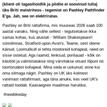
(klient oli tagasihoidlik ja pildile ei soovinud tulla)
üks Briti meistriteos - tegemist on Pashley Pathfinder
E'ga. Jah, see on elektriratas.
Pashley on Briti rattafirma, mis muuseas 2026 saab 100
aastat vanaks. Ning vähe sellest - tegutsetakse ikka
samas kohas, kus alustati - William Shakespeare'i
sünnilinnas, Stratford-upon-Avon's. Teame, sest oleme
käinud. Loomulikult ei tehta mootoreid kohapeal, need on
sisse ostetud. Aga raamid, lenksud, porilauad - kõik on
käsitöö ja valmistatakse ning värvitakse otsast lõpuni nö
toortorudest kohapeal. Mina seda ei uskunud, enne kui
oma silmaga nägin. Pashley on UK üks kolmest
vanimast rattafirmast, aga täna ainuke, kes veel UK's
rattaid toodab. Kaasaegses maailmas haruldus.
#newbikeday