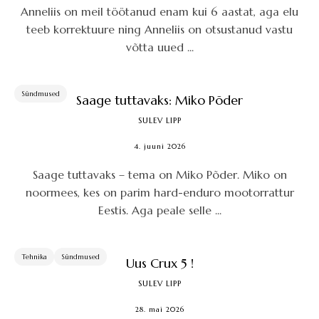
Anneliis on meil töötanud enam kui 6 aastat, aga elu
teeb korrektuure ning Anneliis on otsustanud vastu
võtta uued ...
Sündmused
Saage tuttavaks: Miko Põder
SULEV LIPP
4. juuni 2026
Saage tuttavaks – tema on Miko Põder. Miko on
noormees, kes on parim hard-enduro mootorrattur
Eestis. Aga peale selle ...
Tehnika
Sündmused
Uus Crux 5 !
SULEV LIPP
28. mai 2026