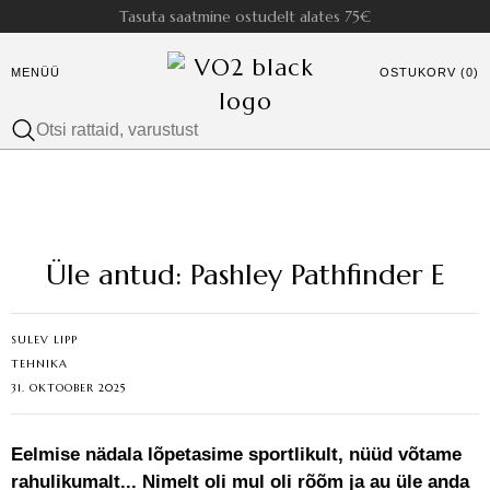
Tasuta saatmine ostudelt alates 75€
MENÜÜ
OSTUKORV (0)
Üle antud: Pashley Pathfinder E
SULEV LIPP
TEHNIKA
31. OKTOOBER 2025
Eelmise nädala lõpetasime sportlikult, nüüd võtame
rahulikumalt... Nimelt oli mul oli rõõm ja au üle anda