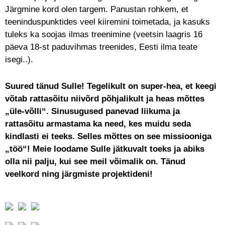
Järgmine kord olen targem. Panustan rohkem, et
teeninduspunktides veel kiiremini toimetada, ja kasuks
tuleks ka soojas ilmas treenimine (veetsin laagris 16
päeva 18-st paduvihmas treenides, Eesti ilma teate
isegi..).
Suured tänud Sulle! Tegelikult on super-hea, et keegi
võtab rattasõitu niivõrd põhjalikult ja heas mõttes
„üle-võlli“. Sinusugused panevad liikuma ja
rattasõitu armastama ka need, kes muidu seda
kindlasti ei teeks. Selles mõttes on see missiooniga
„töö“! Meie loodame Sulle jätkuvalt toeks ja abiks
olla nii palju, kui see meil võimalik on. Tänud
veelkord ning järgmiste projektideni!