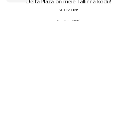
Delta Plaza on meie Tallinna kodu!
SULEV LIPP
5. märts 2026
Novembrist 2025 alates avasime uue poe Tallinnas... ...
Sündmused
Kuidas lapsevanemad aitavad
olümpiamängudel võita
SULEV LIPP
22. jaanuar 2026
Kuidas me peaksime tegutsema, kui ühelt poolt
sooviksime järgmistel ja ülejärgmistel
olümpiamängudel midagi võita, aga teisalt
ettevalmistuseks raha lihtsalt ...