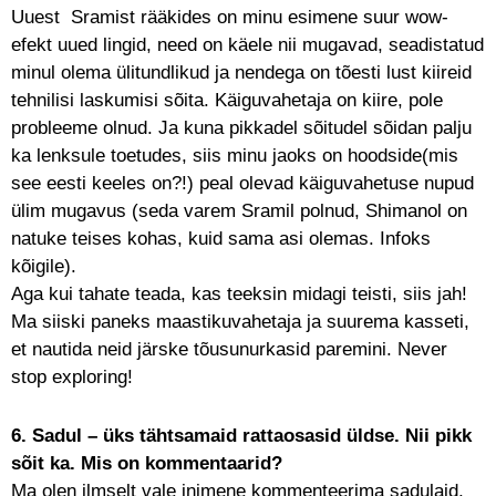
Uuest Sramist rääkides on minu esimene suur wow-
efekt uued lingid, need on käele nii mugavad, seadistatud
minul olema ülitundlikud ja nendega on tõesti lust kiireid
tehnilisi laskumisi sõita. Käiguvahetaja on kiire, pole
probleeme olnud. Ja kuna pikkadel sõitudel sõidan palju
ka lenksule toetudes, siis minu jaoks on hoodside(mis
see eesti keeles on?!) peal olevad käiguvahetuse nupud
ülim mugavus (seda varem Sramil polnud, Shimanol on
natuke teises kohas, kuid sama asi olemas. Infoks
kõigile).
Aga kui tahate teada, kas teeksin midagi teisti, siis jah!
Ma siiski paneks maastikuvahetaja ja suurema kasseti,
et nautida neid järske tõusunurkasid paremini. Never
stop exploring!
6. Sadul – üks tähtsamaid rattaosasid üldse. Nii pikk
sõit ka. Mis on kommentaarid?
Ma olen ilmselt vale inimene kommenteerima sadulaid,