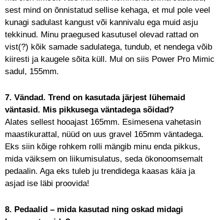
sest mind on õnnistatud sellise kehaga, et mul pole veel
kunagi sadulast kangust või kannivalu ega muid asju
tekkinud. Minu praegused kasutusel olevad rattad on
vist(?) kõik samade sadulatega, tundub, et nendega võib
kiiresti ja kaugele sõita küll. Mul on siis Power Pro Mimic
sadul, 155mm.
7. Vändad. Trend on kasutada järjest lühemaid
väntasid. Mis pikkusega väntadega sõidad?
Alates sellest hooajast 165mm. Esimesena vahetasin
maastikurattal, nüüd on uus gravel 165mm väntadega.
Eks siin kõige rohkem rolli mängib minu enda pikkus,
mida väiksem on liikumisulatus, seda ökonoomsemalt
pedaalin. Aga eks tuleb ju trendidega kaasas käia ja
asjad ise läbi proovida!
8. Pedaalid – mida kasutad ning oskad midagi