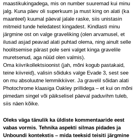
maastikukingadega, mis on number suuremad kui minu
jalg. Kuna päev oli superkuum ja must king on alati (ka
maanteel) kuumal päeval jalale raske, siis unistasin
mitmeid tunde heledatest kingadest. Kindlasti minu
järgmine ost on valge graveliking (olen arvamusel, et
ilusad asjad peavad alati puhtad olema, ning ainult selle
hoolitsemise pärast pole seni valget kinga gravelile
muretsenud, aga nüüd olen valmis).
Oma kiivrikollektsioonist (jah, mõni kogub pastakaid,
teine kiivreid), valisin sõiduks valge Evade 3, sest see
on mu absoluutne lemmikkiiver. Ja gravelil sõidan alati
Photochrome klaasiga Oakley prillidega – et kui on mõni
pimedam singel või päikselisel päeval paduvihm tuleb,
siis näen kõike.
Oleks väga tänulik ka üldiste kommentaaride eest
vabas vormis. Tehnika aspekti silmas pidades ja
Unboundi kontekstis – mida teeksid teisiti järgmine