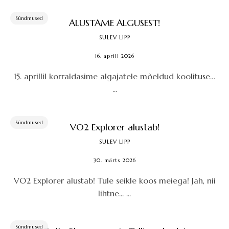
Sündmused
ALUSTAME ALGUSEST!
SULEV LIPP
16. aprill 2026
15. aprillil korraldasime algajatele mõeldud koolituse…
...
Sündmused
VO2 Explorer alustab!
SULEV LIPP
30. märts 2026
VO2 Explorer alustab! Tule seikle koos meiega! Jah, nii
lihtne... ...
Sündmused