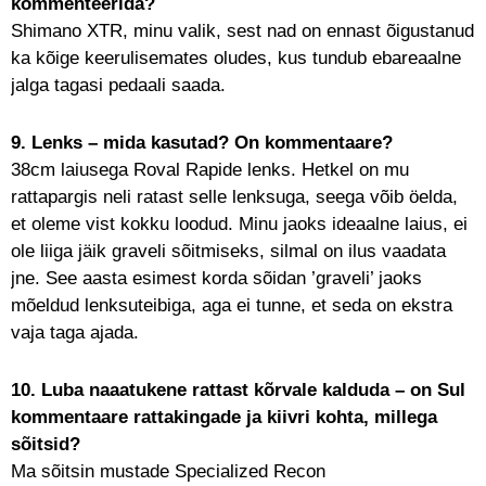
kommenteerida?
Shimano XTR, minu valik, sest nad on ennast õigustanud
ka kõige keerulisemates oludes, kus tundub ebareaalne
jalga tagasi pedaali saada.
9. Lenks – mida kasutad? On kommentaare?
38cm laiusega Roval Rapide lenks. Hetkel on mu
rattapargis neli ratast selle lenksuga, seega võib öelda,
et oleme vist kokku loodud. Minu jaoks ideaalne laius, ei
ole liiga jäik graveli sõitmiseks, silmal on ilus vaadata
jne. See aasta esimest korda sõidan ’graveli’ jaoks
mõeldud lenksuteibiga, aga ei tunne, et seda on ekstra
vaja taga ajada.
10. Luba naaatukene rattast kõrvale kalduda – on Sul
kommentaare rattakingade ja kiivri kohta, millega
sõitsid?
Ma sõitsin mustade Specialized Recon