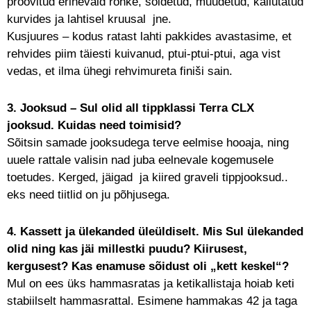
proovitud erinevaid rõhke, sõidetud, muudetud, kallutatud
kurvides ja lahtisel kruusal jne.
Kusjuures – kodus ratast lahti pakkides avastasime, et
rehvides piim täiesti kuivanud, ptui-ptui-ptui, aga vist
vedas, et ilma ühegi rehvimureta finiši sain.
3. Jooksud – Sul olid all tippklassi Terra CLX
jooksud. Kuidas need toimisid?
Sõitsin samade jooksudega terve eelmise hooaja, ning
uuele rattale valisin nad juba eelnevale kogemusele
toetudes. Kerged, jäigad ja kiired graveli tippjooksud..
eks need tiitlid on ju põhjusega.
4. Kassett ja ülekanded üleüldiselt. Mis Sul ülekanded
olid ning kas jäi millestki puudu? Kiirusest,
kergusest? Kas enamuse sõidust oli „kett keskel“?
Mul on ees üks hammasratas ja ketikallistaja hoiab keti
stabiilselt hammasrattal. Esimene hammakas 42 ja taga