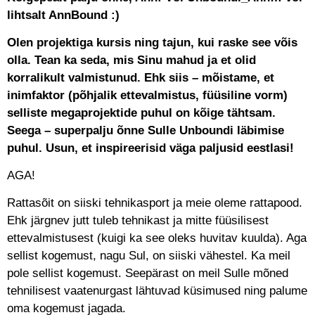
lihtsalt AnnBound :)
Olen projektiga kursis ning tajun, kui raske see võis
olla. Tean ka seda, mis Sinu mahud ja et olid
korralikult valmistunud. Ehk siis – mõistame, et
inimfaktor (põhjalik ettevalmistus, füüsiline vorm)
selliste megaprojektide puhul on kõige tähtsam.
Seega – superpalju õnne Sulle Unboundi läbimise
puhul. Usun, et inspireerisid väga paljusid eestlasi!
AGA!
Rattasõit on siiski tehnikasport ja meie oleme rattapood.
Ehk järgnev jutt tuleb tehnikast ja mitte füüsilisest
ettevalmistusest (kuigi ka see oleks huvitav kuulda). Aga
sellist kogemust, nagu Sul, on siiski vähestel. Ka meil
pole sellist kogemust. Seepärast on meil Sulle mõned
tehnilisest vaatenurgast lähtuvad küsimused ning palume
oma kogemust jagada.