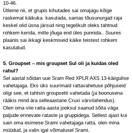
10-46.
Ütleme nii, et grupis kihutades sai omajagu kõige
raskemat käikuka kasutada, samas tõusunurgad raja
keskel olid üsna järsud ning tegelikult oleks tahtnud
rohkem kerida, mitte jõuga end üles punnida.. Suures
plaanis sai ikkagi keskmiseid käike teistest rohkem
kasutatud.
5. Groupset – mis groupset Sul oli ja kuidas oled
rahul?
Sel aastal sõidan uue Sram Red XPLR AXS 13-käiigulise
vahetajaga. Eks üks suurimaid rattavahetuse põhjuseid
oligi see, et tahtsin groupsetti vahetada (ja boonusena
rääkis mind ära selleaastane Cruxi värvilahendus).
Olen oma viie ratta-aasta jooksul saanud sõita väga
paljude erinevate rataste ja gruppidega. Sellest ajast kui
sain oma esimese Srami vahetajaga ratta, olen mina
müüdud, ja valin igal võimalusel Srami.