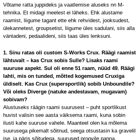
Võtame ratta juppideks ja vaatlemise aluseks nn M-
tehnika. Et midagi meelest ei läheks. Ehk alustame
raamist, liigume tagant ette ehk rehvidest, jooksudest,
ülekannetest, groupsetist, liigume üles sadulani, siis alla
väntadeni, pedaalideni, siis taas üles lenksuni.
1. Sinu ratas oli custom S-Works Crux. Räägi raamist
lähtuvalt – kas Crux sobis Sulle? Lisaks raami
suuruse aspekt. Sul oli enne 51 raam, nüüd 49. Räägi
lahti, mis on tunded, mõtted kogemused Cruxiga
üldiselt. Kas Crux (supersportlik) sobib Unboundile?
Või oleks Diverge (natuke andestavam, mugavam)
sobivam?
Alustuseks räägin raami suurusest – puht sportlikust
huvist valisin see aasta väiksema raami, kuna sobin
ilusti kahe suuruse vahele. Maanteel olen ka mõlema
suurusega pikemalt sõitnud, seega otsustasin ka gravelil
ise, ja päris sõitudega, suurused proovile panna.