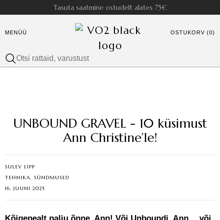
Tasuta saatmine ostudelt alates 75€
MENÜÜ
OSTUKORV (0)
UNBOUND GRAVEL - 10 küsimust
Ann Christine’le!
SULEV LIPP
TEHNIKA, SÜNDMUSED
16. JUUNI 2025
Kõigepealt palju õnne, Ann! Või Unboundi_Ann… või