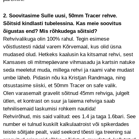
2. Soovitasime Sulle uusi, 50mm Tracer rehve.
Sõitsid kindlasti tubelessina. Kas meie soovitus
õigustas end? Mis rõhkudega sõitsid?
Rehvivalikuga olin 100% rahul. Tegin esimese
võistlustesti nädal varem Kõrvemaal, kus olid üsna
mudased olud. Hetkeks kaalusin ka kitsamat rehvi, sest
Kansases oli mitmepäevane vihmasadu ja kartsin natuke
seda meeletut muda, millega rehvi ja raami vahe mudast
umbe läheb. Pidasin nõu ka Kristjan Randmaga, ning
otsustasime siiski, et 50mm Tracer on safe valik.
Olen varasemalt gravelit sõitnud 45mm rehviga, julgelt
ütlen, et kontrast on suur ja laiema rehviga saab
tehnilisemaid laskumisi rohkem nautida!
Rehvirõhud, mis said valitud: ees 1.4 ja taga 1.6bari. See
number ei tulnud kuskilt kalkulaatroist või spikerdades
teiste sõitjate pealt, vaid seekord tõesti iga treening sai