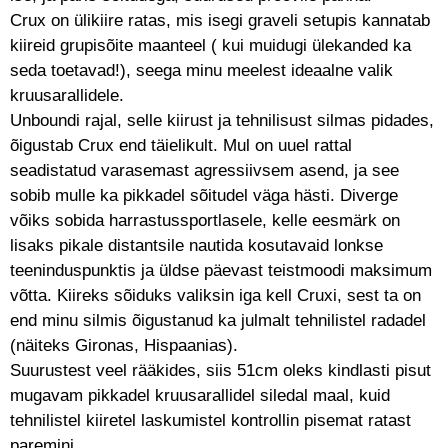
Crux on ülikiire ratas, mis isegi graveli setupis kannatab
kiireid grupisõite maanteel ( kui muidugi ülekanded ka
seda toetavad!), seega minu meelest ideaalne valik
kruusarallidele.
Unboundi rajal, selle kiirust ja tehnilisust silmas pidades,
õigustab Crux end täielikult. Mul on uuel rattal
seadistatud varasemast agressiivsem asend, ja see
sobib mulle ka pikkadel sõitudel väga hästi. Diverge
võiks sobida harrastussportlasele, kelle eesmärk on
lisaks pikale distantsile nautida kosutavaid lonkse
teeninduspunktis ja üldse päevast teistmoodi maksimum
võtta. Kiireks sõiduks valiksin iga kell Cruxi, sest ta on
end minu silmis õigustanud ka julmalt tehnilistel radadel
(näiteks Gironas, Hispaanias).
Suurustest veel rääkides, siis 51cm oleks kindlasti pisut
mugavam pikkadel kruusarallidel siledal maal, kuid
tehnilistel kiiretel laskumistel kontrollin pisemat ratast
paremini.