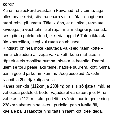
kord?
Kuna ma seekord avastasin kuivanud rehvipiima, aga
alles peale reisi, siis ma enam vist ei jäta kunagi enne
starti rehvi piilumata. Täielik õnn, et nii pikal, teravate
kividega, ja veel tehnilisel rajal, mul midagi ei juhtunud..
sest piima poleks olnud, et seda lappida! Tuleb ikka alati
üle kontrollida, isegi kui ratas on ahjusoe!
Kindlasti on hea mõte kasutada väikseid raamikotte –
minul oli sadula all väga väike kott, kuhu mahutasin
täpselt elektroonilise pumba, siseka ja heeblid. Raami
ülemise toru peale läks teine, natuke suurem, kott. Sinna
panin geelid ja kummikommi. Joogipudeleid 2x750ml
raamil ja 2l seljakotiga seljal.
Kahes punktis (112km ja 238km) on siis sõitjate tiimid, et
vahetada pudeleid, kotte, vajadusel varustust jne. Mina
vahetasin 112km kaks pudelit ja võtsin juurde geele ning
238km vahetasin seljakoti, pudelid, panin ketile õli,
kaelale palju jääkotte ning täitsin raamikoti geelidega.