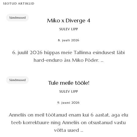
SEOTUD ARTIKLID
Sündmused
Miko x Diverge 4
SULEV LIPP
8. juuli 2026
6. juulil 2026 hüppas meie Tallinna esindusest läbi
hard-enduro äss Miko Põder. ...
Sündmused
Tule meile tööle!
SULEV LIPP
9. juuni 2026
Anneliis on meil töötanud enam kui 6 aastat, aga elu
teeb korrektuure ning Anneliis on otsustanud vastu
võtta uued ...