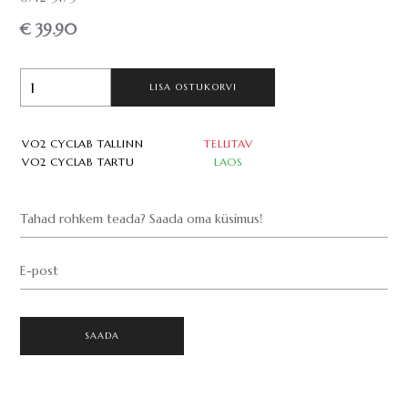
€ 39.90
LISA OSTUKORVI
VO2 CYCLAB TALLINN
TELLITAV
VO2 CYCLAB TARTU
LAOS
Tahad rohkem teada? Saada oma küsimus!
E-post
SAADA