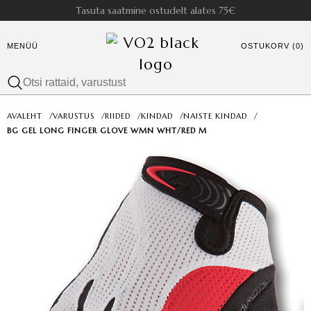
Tasuta saatmine ostudelt alates 75€
MENÜÜ
OSTUKORV (0)
AVALEHT
/
VARUSTUS
/
RIIDED
/
KINDAD
/
NAISTE KINDAD
/
BG GEL LONG FINGER GLOVE WMN WHT/RED M