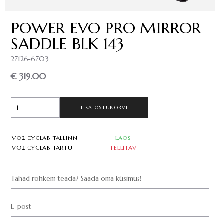
POWER EVO PRO MIRROR
SADDLE BLK 143
27126-6703
€ 319.00
LISA OSTUKORVI
VO2 CYCLAB TALLINN
LAOS
VO2 CYCLAB TARTU
TELLITAV
Tahad rohkem teada? Saada oma küsimus!
E-post