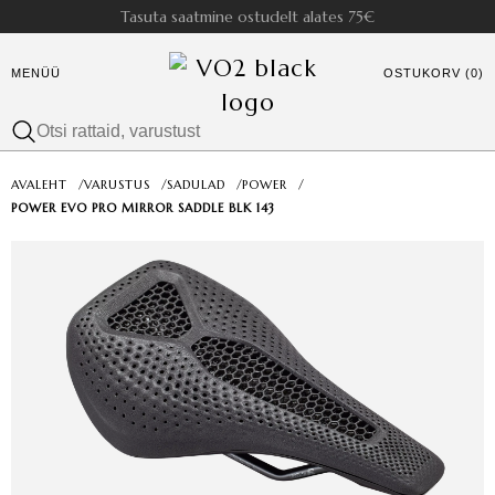
Tasuta saatmine ostudelt alates 75€
MENÜÜ
OSTUKORV (0)
AVALEHT
/
VARUSTUS
/
SADULAD
/
POWER
/
POWER EVO PRO MIRROR SADDLE BLK 143