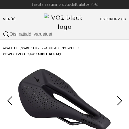
Tasuta saatmine ostudelt alates 75€
MENÜÜ
OSTUKORV (0)
AVALEHT
/
VARUSTUS
/
SADULAD
/
POWER
/
POWER EVO COMP SADDLE BLK 143