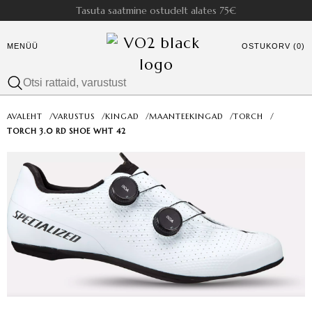
Tasuta saatmine ostudelt alates 75€
MENÜÜ
OSTUKORV (0)
AVALEHT
/
VARUSTUS
/
KINGAD
/
MAANTEEKINGAD
/
TORCH
/
TORCH 3.0 RD SHOE WHT 42