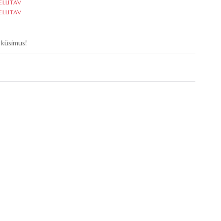
ELLITAV
ELLITAV
küsimus!