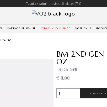
Tasuta saatmine ostudelt alates 75€
ER
RATTAGA REISIMINE
SÕBRALIKUD HINNAD
VO2PICKUP
HOOLD
E 24 OZ
BM 2ND GEN 
OZ
44426-2451
€ 11.00
LISA OSTUK