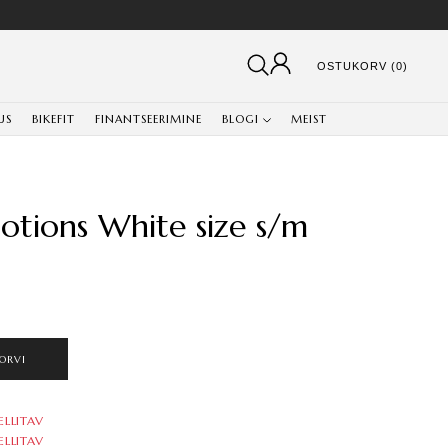
OSTUKORV (0)
US
BIKEFIT
FINANTSEERIMINE
BLOGI
MEIST
otions White size s/m
ORVI
ELLITAV
ELLITAV