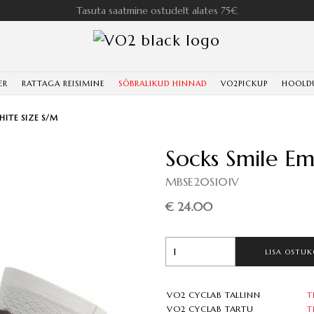
Tasuta saatmine ostudelt alates 75€
ER
RATTAGA REISIMINE
SÕBRALIKUD HINNAD
VO2PICKUP
HOOLD
ITE SIZE S/M
Socks Smile Em
MBSE20S101V
€ 24.00
LISA OSTUK
VO2 CYCLAB TALLINN
T
VO2 CYCLAB TARTU
T