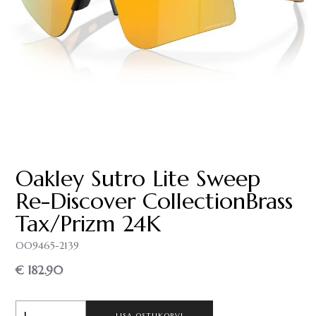
Oakley Sutro Lite Sweep
Re-Discover CollectionBrass
Tax/Prizm 24K
OO9465-2139
€ 182.90
LISA OSTUKORVI