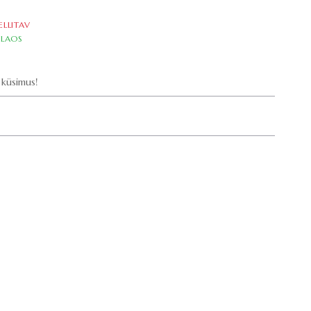
ELLITAV
LAOS
küsimus!