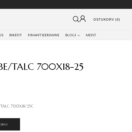
OSTUKORV (0)
US
BIKEFIT
FINANTSEERIMINE
BLOGI
MEIST
BE/TALC 700X18-25
/TALC 700X18/25C
ORVI