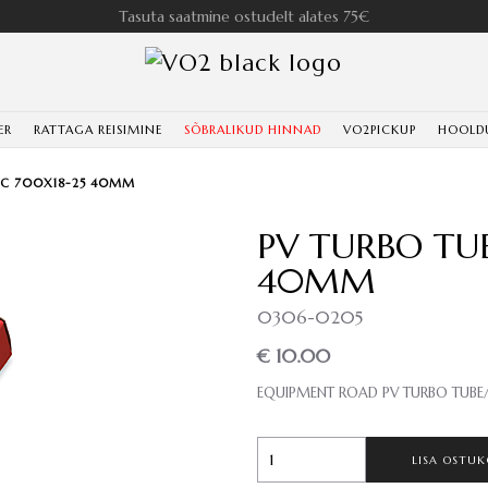
Tasuta saatmine ostudelt alates 75€
ER
RATTAGA REISIMINE
SÕBRALIKUD HINNAD
VO2PICKUP
HOOLD
LC 700X18-25 40MM
PV TURBO TU
40MM
0306-0205
€ 10.00
EQUIPMENT ROAD PV TURBO TUBE
LISA OSTUK