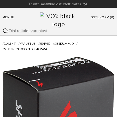
Tasuta saatmine ostudelt alates 75€
MENÜÜ
OSTUKORV (0)
AVALEHT
/
VARUSTUS
/
REHVID
/
SISEKUMMID
/
PV TUBE 700X20-28 40MM