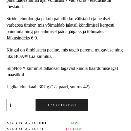
parandades samal ajal võimsust 7 vati võrra - teaduslikult 
tõestatult.
Stride tehnoloogia pakub paindlikku välistalda ja pealset 
varbaosa ümber, mis võimaldab jalatsil kõndimisel kergesti 
painduda ning pedaalimisel jääda jäigaks ja tõhusaks. 
Jäikusindeks 6.0.
Kingal on õmblusteta pealne, mis tagab parema mugavuse ning 
üks BOA® Li2 kinnitus. 
SlipNot™ kummist tallaosad tagavad kindla haardumise igal 
maastikul.
Ligikaudne kaal: 307 g (1/2 paari, suurus 42).
LISA OSTUKORVI
VO2 CYCLAB TALLINN
LAOS
VO2 CYCLAB TARTU
TELLITAV