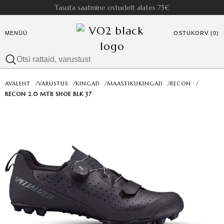
Tasuta saatmine ostudelt alates 75€
MENÜÜ
OSTUKORV (0)
AVALEHT
/
VARUSTUS
/
KINGAD
/
MAASTIKUKINGAD
/
RECON
/
RECON 2.0 MTB SHOE BLK 37