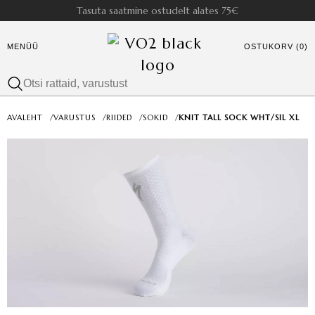
Tasuta saatmine ostudelt alates 75€
MENÜÜ
OSTUKORV (0)
AVALEHT
/
VARUSTUS
/
RIIDED
/
SOKID
/
KNIT TALL SOCK WHT/SIL XL