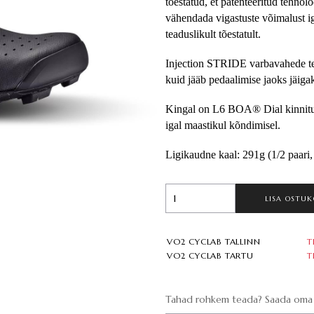
tõestatud, et patenteeritud tehnol
vähendada vigastuste võimalust iga
teaduslikult tõestatult.
Injection STRIDE varbavahede teh
kuid jääb pedaalimise jaoks jäigak
Kingal on L6 BOA® Dial kinnitus
igal maastikul kõndimisel.
Ligikaudne kaal: 291g (1/2 paari,
LISA OSTUK
VO2 CYCLAB TALLINN
T
VO2 CYCLAB TARTU
T
Tahad rohkem teada? Saada oma 