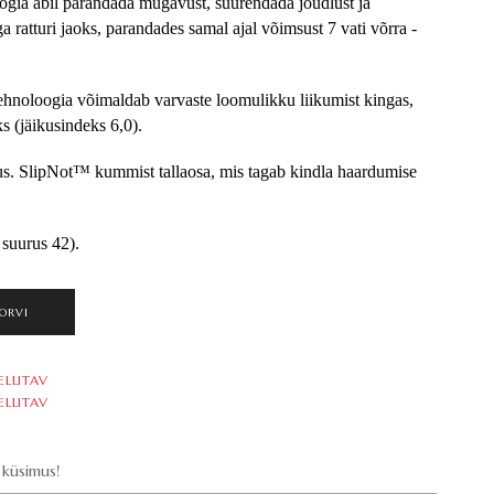
oogia abil parandada mugavust, suurendada jõudlust ja 
 ratturi jaoks, parandades samal ajal võimsust 7 vati võrra - 
noloogia võimaldab varvaste loomulikku liikumist kingas, 
s (jäikusindeks 6,0).
. SlipNot™ kummist tallaosa, mis tagab kindla haardumise 
 suurus 42).
ORVI
ELLITAV
ELLITAV
küsimus!