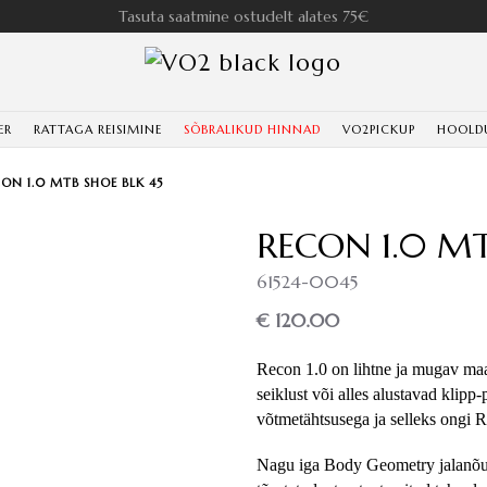
Tasuta saatmine ostudelt alates 75€
ER
RATTAGA REISIMINE
SÕBRALIKUD HINNAD
VO2PICKUP
HOOLD
ON 1.0 MTB SHOE BLK 45
RECON 1.0 MT
61524-0045
€ 120.00
Recon 1.0 on lihtne ja mugav maast
seiklust või alles alustavad klip
võtmetähtsusega ja selleks ongi 
Nagu iga Body Geometry jalanõu, o