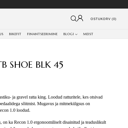
OSTUKORV (0)
US
BIKEFIT
FINANTSEERIMINE
BLOGI
MEIST
B SHOE BLK 45
iku- ja gravel ratta king. Loodud ratturitele, kes otsivad 
p-pedaalidega sõitmist. Mugavus ja mitmekülgsus on 
Recon 1.0 loodud.
n ka Recon 1.0 ergonoomiliselt disainitud ja teaduslikult 