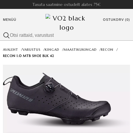
Tasuta saatmine ostudelt alates 75€
MENÜÜ
OSTUKORV (0)
AVALEHT
/
VARUSTUS
/
KINGAD
/
MAASTIKUKINGAD
/
RECON
/
RECON 1.0 MTB SHOE BLK 42