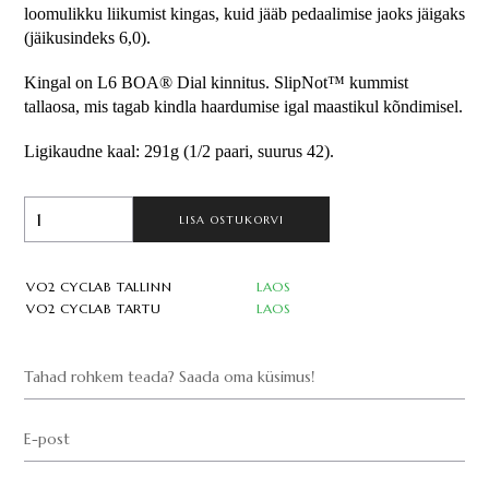
loomulikku liikumist kingas, kuid jääb pedaalimise jaoks jäigaks 
(jäikusindeks 6,0).
Kingal on L6 BOA® Dial kinnitus. SlipNot™ kummist 
tallaosa, mis tagab kindla haardumise igal maastikul kõndimisel.
Ligikaudne kaal: 291g (1/2 paari, suurus 42).
LISA OSTUKORVI
VO2 CYCLAB TALLINN
LAOS
VO2 CYCLAB TARTU
LAOS
Tahad rohkem teada? Saada oma küsimus!
E-post