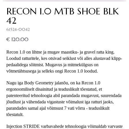
RECON 1.0 MTB SHOE BLK
42
61524-0042
€ 120.00
Recon 1.0 on lihtne ja mugav maastiku- ja gravel ratta king. 
Loodud ratturitele, kes otsivad seiklust või alles alustavad klipp-
pedaalidega sõitmist. Mugavus ja mitmekülgsus on 
võtmetähtsusega ja selleks ongi Recon 1.0 loodud.
Nagu iga Body Geometry jalanõu, on ka Recon 1.0 
ergonoomiliselt disainitud ja teaduslikult tõestatud, et 
patenteeritud tehnoloogia abil parandada mugavust, suurendada 
jõudlust ja vähendada vigastuste võimalust iga ratturi jaoks, 
parandades samal ajal võimsust 7 vati võrra - teaduslikult 
tõestatult.
Injection STRIDE varbavahede tehnoloogia võimaldab varvaste 