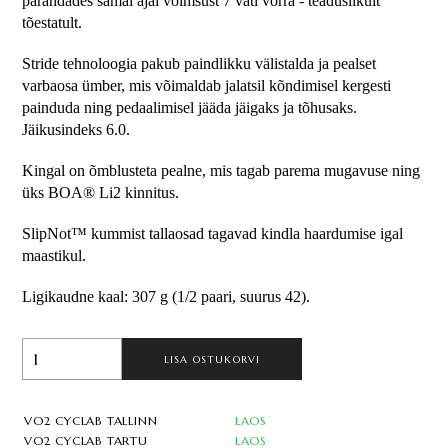
parandades samal ajal võimsust 7 vati võrra - teaduslikult 
tõestatult.
Stride tehnoloogia pakub paindlikku välistalda ja pealset 
varbaosa ümber, mis võimaldab jalatsil kõndimisel kergesti 
painduda ning pedaalimisel jääda jäigaks ja tõhusaks. 
Jäikusindeks 6.0.
Kingal on õmblusteta pealne, mis tagab parema mugavuse ning 
üks BOA® Li2 kinnitus. 
SlipNot™ kummist tallaosad tagavad kindla haardumise igal 
maastikul.
Ligikaudne kaal: 307 g (1/2 paari, suurus 42).
LISA OSTUKORVI
VO2 CYCLAB TALLINN
LAOS
VO2 CYCLAB TARTU
LAOS