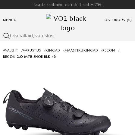
Tasuta saatmine ostudelt alates 75€
MENÜÜ
OSTUKORV (0)
AVALEHT
/
VARUSTUS
/
KINGAD
/
MAASTIKUKINGAD
/
RECON
/
RECON 2.0 MTB SHOE BLK 46