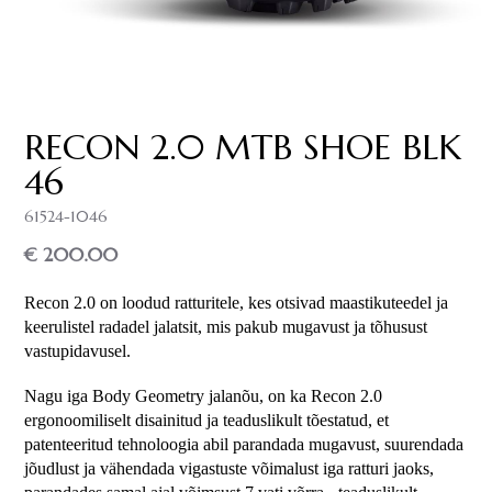
RECON 2.0 MTB SHOE BLK
46
61524-1046
€ 200.00
Recon 2.0 on loodud ratturitele, kes otsivad maastikuteedel ja 
keerulistel radadel jalatsit, mis pakub mugavust ja tõhusust 
vastupidavusel.
Nagu iga Body Geometry jalanõu, on ka Recon 2.0 
ergonoomiliselt disainitud ja teaduslikult tõestatud, et 
patenteeritud tehnoloogia abil parandada mugavust, suurendada 
jõudlust ja vähendada vigastuste võimalust iga ratturi jaoks, 