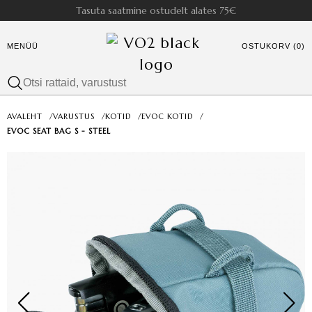
Tasuta saatmine ostudelt alates 75€
MENÜÜ
OSTUKORV (0)
AVALEHT
/
VARUSTUS
/
KOTID
/
EVOC KOTID
/
EVOC SEAT BAG S - STEEL