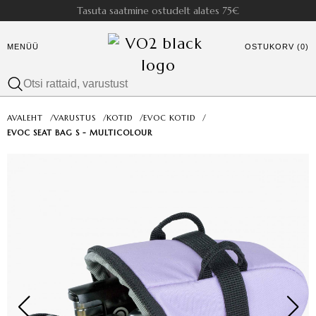
Tasuta saatmine ostudelt alates 75€
MENÜÜ
OSTUKORV (0)
AVALEHT
/
VARUSTUS
/
KOTID
/
EVOC KOTID
/
EVOC SEAT BAG S - MULTICOLOUR