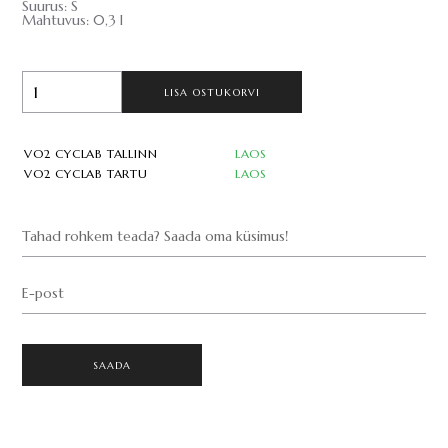
Suurus: S
Mahtuvus: 0,3 l
LISA OSTUKORVI
VO2 CYCLAB TALLINN
LAOS
VO2 CYCLAB TARTU
LAOS
Tahad rohkem teada? Saada oma küsimus!
E-post
SAADA