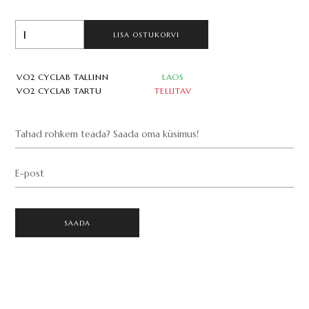
LISA OSTUKORVI
VO2 CYCLAB TALLINN
LAOS
VO2 CYCLAB TARTU
TELLITAV
Tahad rohkem teada? Saada oma küsimus!
E-post
SAADA