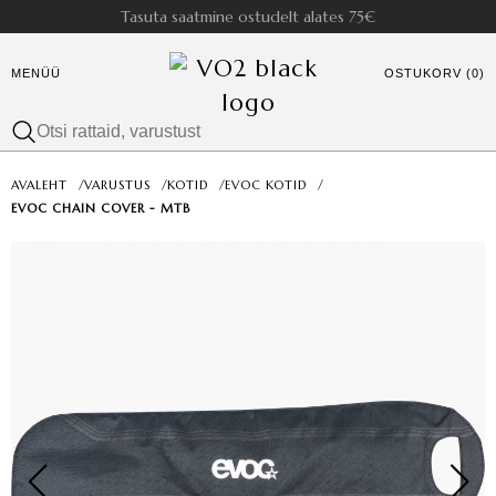
Tasuta saatmine ostudelt alates 75€
MENÜÜ
OSTUKORV (0)
AVALEHT
/
VARUSTUS
/
KOTID
/
EVOC KOTID
/
EVOC CHAIN COVER - MTB