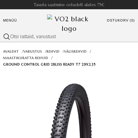
Tasuta saatmine ostudelt alates 75€
MENÜÜ
OSTUKORV (0)
AVALEHT
/
VARUSTUS
/
REHVID
/
VÄLISREHVID
/
MAASTIKURATTA REHVID
/
GROUND CONTROL GRID 2BLISS READY T7 29X2.35