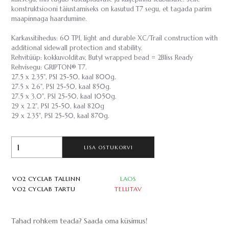
konstruktsiooni täiustamiseks on kasutud T7 segu, et tagada parim
maapinnaga haardumine.
Karkassitihedus: 60 TPI, light and durable XC/Trail construction with
additional sidewall protection and stability.
Rehvitüüp: kokkuvolditav, Butyl wrapped bead = 2Bliss Ready
Rehvisegu: GRIPTON® T7.
27.5 x 2.35", PSI 25-50, kaal 800g.
27.5 x 2.6", PSI 25-50, kaal 850g.
27.5 x 3.0", PSI 25-50, kaal 1050g.
29 x 2.2", PSI 25-50, kaal 820g
29 x 2.35", PSI 25-50, kaal 870g.
LISA OSTUKORVI
VO2 CYCLAB TALLINN
LAOS
VO2 CYCLAB TARTU
TELLITAV
Tahad rohkem teada? Saada oma küsimus!