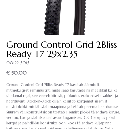
Ground Control Grid 2Bliss
Ready T7 29x2.35
00122-5015
€ 50.00
Ground Control Grid 2Bliss Ready T7 kasutab äärmiselt
mitmekülgset rehvimustrit, mida saab kasutada nii maastikul kui ka
siledamal rajal, see veereb kiiresti, pakkudes erakordset usaldust ja
haarduvust. Block-In-Block disain kasutab kõrgemat sisemist
mustriplokki, mis läbistab maapinna ja tekitab parema haardumise.
Suurem väliskonstruktsioon toetab sisemist plokki täiendava kiiruse,
veojõu, toe ja stabiilse juhitavuse tagamiseks. GRID-korpus pakub
kerget ja paindlikku konstruktsiooni koos täiendava küljepinna
kaitsega, mis tagab vastupidavuse ja küljepinna stabiilsuse. Selle