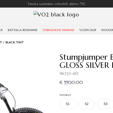
Tasuta saatmine ostudelt alates 75€
ER
RATTAGA REISIMINE
SÕBRALIKUD HINNAD
VO2PICKUP
HOOLD
ST / BLACK TINT
Stumpjumper E
GLOSS SILVER
96323-40
€ 5500.00
SUURUS
S1
S2
S3