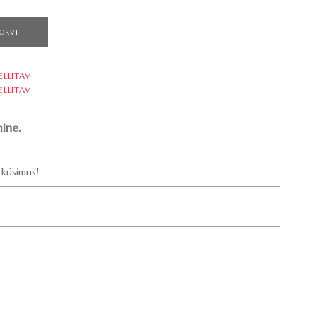
ORVI
ELLITAV
ELLITAV
ine.
küsimus!