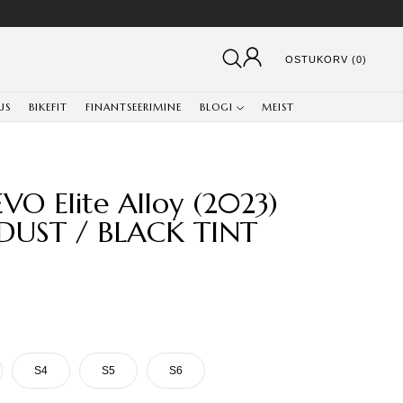
OSTUKORV (0)
US
BIKEFIT
FINANTSEERIMINE
BLOGI
MEIST
VO Elite Alloy (2023)
 DUST / BLACK TINT
S4
S5
S6